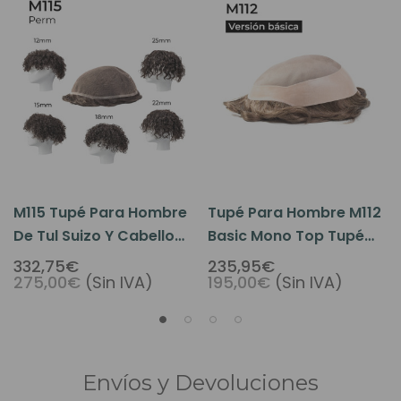
M115 Tupé Para Hombre
Tupé Para Hombre M112
De Tul Suizo Y Cabello
Basic Mono Top Tupé
Con
Para Hombre - Versión
332,75€
235,95€
275,00€
(Sin IVA)
195,00€
(Sin IVA)
Permanente/ondulado
Básica
Envíos y Devoluciones