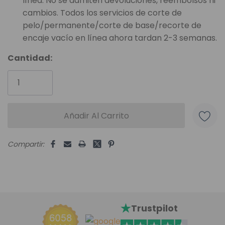
línea. No se admiten devoluciones, reembolsos ni
cambios. Todos los servicios de corte de
pelo/permanente/corte de base/recorte de
encaje vacío en línea ahora tardan 2-3 semanas.
Unidades
Cantidad:
disponibles:
Compartir:
Trustpilot