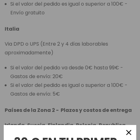
Si el valor del pedido es igual o superior a 100€ -
Envío gratuito
Italia
Via DPD o UPS (Entre 2 y 4 días laborables
aproximadamente)
Si el valor del pedido va desde 0€ hasta 99€ -
Gastos de envío: 20€
Si el valor del pedido es igual o superior a 100€ -
Gastos de envío: 5€
Países de la Zona 2 - Plazos y costos de entrega
Irlanda, Suecia, Finlandia, Polonia, Republica
Checa y Portugal.