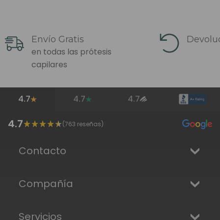
Envío Gratis
Devoluc
en todas las prótesis
capilares
4.7
4.7
4.7
4.7
(
763
reseñas)
Contacto
Compañía
Servicios