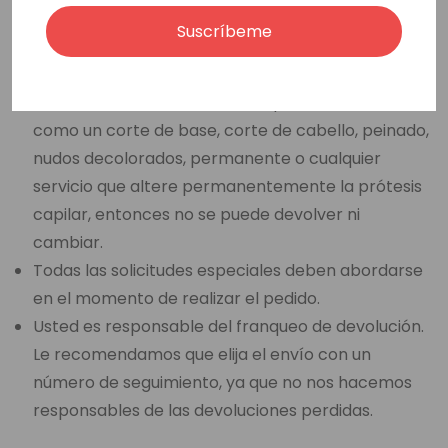
reposición de 15,00 € o más por artículo si el
Suscríbeme
artículo devuelto no está en su estado y embalaje
originales.
Si usted ha seleccionado una opción de venta final,
como un corte de base, corte de cabello, peinado,
nudos decolorados, permanente o cualquier
servicio que altere permanentemente la prótesis
capilar, entonces no se puede devolver ni
cambiar.
Todas las solicitudes especiales deben abordarse
en el momento de realizar el pedido.
Usted es responsable del franqueo de devolución.
Le recomendamos que elija el envío con un
número de seguimiento, ya que no nos hacemos
responsables de las devoluciones perdidas.