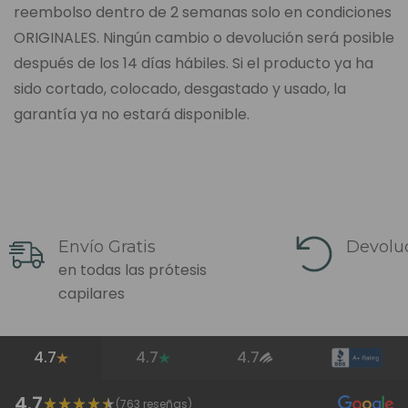
reembolso dentro de 2 semanas solo en condiciones
ORIGINALES. Ningún cambio o devolución será posible
después de los 14 días hábiles. Si el producto ya ha
sido cortado, colocado, desgastado y usado, la
garantía ya no estará disponible.
Envío Gratis
Devoluc
en todas las prótesis
capilares
4.7
4.7
4.7
4.7
(
763
reseñas)