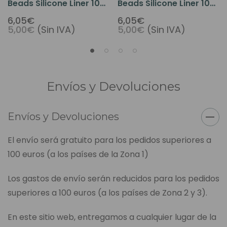
Beads Silicone Liner 100
Beads Silicone Liner 100
Beads Baking Paint Light
Beads Baking Paint
6,05€
6,05€
5,00€
(Sin IVA)
5,00€
(Sin IVA)
Brown Color
Burgundy Color
Envíos y Devoluciones
Envíos y Devoluciones
El envío será gratuito para los pedidos superiores a
100 euros (a los países de la Zona 1)
Los gastos de envío serán reducidos para los pedidos
superiores a 100 euros (a los países de Zona 2 y 3).
En este sitio web, entregamos a cualquier lugar de la