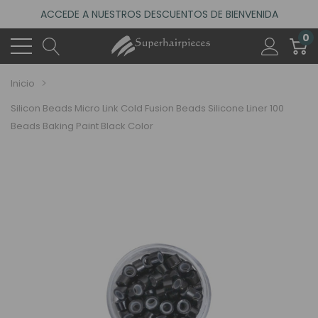
4.6
(485 reseñas)
VISITA NUESTRO NUEVO SALÓN EN MADRID
0
ACCEDE A NUESTROS DESCUENTOS DE BIENVENIDA
4.6
(485 reseñas)
Inicio
Silicon Beads Micro Link Cold Fusion Beads Silicone Liner 100
Beads Baking Paint Black Color