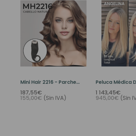
Mini Hair 2216 - Parche
Peluca Médica 
Capilar Para La Calvicie
Humano Angeli
187,55€
1 143,45€
155,00€
(Sin IVA)
945,00€
(Sin I
Con Clip Para Mujer
Premium Para M
Pérdida De Cabe