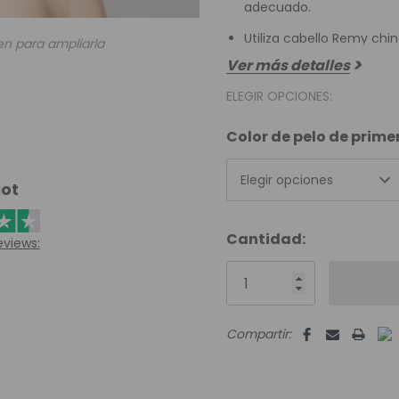
adecuado.
Utiliza cabello Remy ch
en para ampliarla
Ver más detalles
ELEGIR OPCIONES:
Color de pelo de prim
Elegir opciones
lot
Unidades
Cantidad:
eviews:
disponibles:
Compartir: