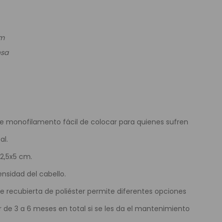
e Colores
um
nsa
de monofilamento fácil de colocar para quienes sufren
al.
2,5x5 cm.
ensidad del cabello.
ase recubierta de poliéster permite diferentes opciones
de 3 a 6 meses en total si se les da el mantenimiento