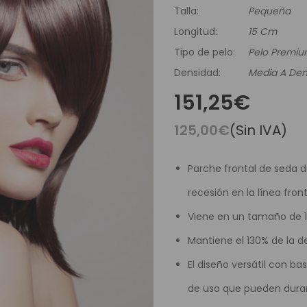
es Runhair
Preguntas Frecuentes
Videoteca
Talla:
Pequeña
Comenzar Aqui
Catálogo D
Longitud:
15 Cm
Contacto
Tipo de pelo:
Pelo Premi
Envíos Y Devoluciones
Densidad:
Media A De
151,25€
125,00€
(Sin IVA)
Parche frontal de seda 
recesión en la línea front
Viene en un tamaño de 1
Mantiene el 130% de la d
El diseño versátil con b
de uso que pueden durar 