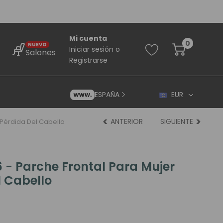
Mi cuenta
0
NUEVO
Iniciar sesión
o
Salones
Registrarse
ESPAÑA
EUR
ANTERIOR
SIGUIENTE
 Pérdida Del Cabello
 - Parche Frontal Para Mujer
l Cabello
rincipiantes
ara Principiantes