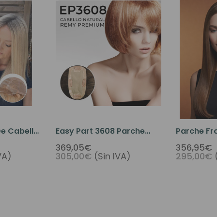
De Cabello
Easy Part 3608 Parche
Parche Fro
na
Capilar Para La Pérdida
369,05€
356,95€
VA)
305,00€
(Sin IVA)
295,00€
ujeres
De Cabello Con Pelo
llo
Humano Premium