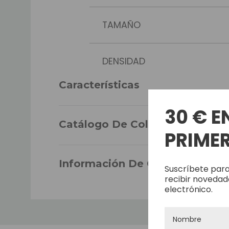
TAMAÑO
DENSIDAD
Características
CABELLO
30 € E
Catálogo De Colores
PRIMER
LARGO DEL CABELLO
Información De Garantía
Suscríbete para
LA DURABILIDAD
recibir novedad
electrónico.
ONDULADO