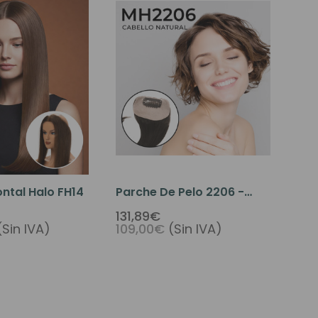
ntal Halo FH14
Parche De Pelo 2206 -
Postizo Adicional Para El
131,89€
(Sin IVA)
109,00€
(Sin IVA)
Cabello Calvo Con Clip
Para Mujer