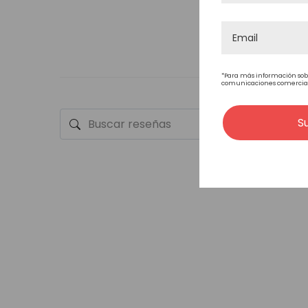
ESTILO DEL CABELLO
*Para más información sob
comunicaciones comerciales
S