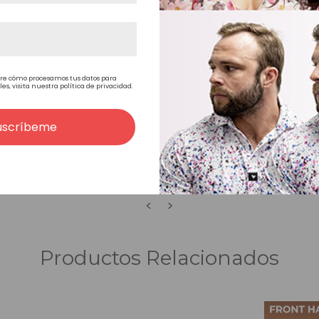
Estilo libre
re cómo procesamos tus datos para
, visita nuestra política de privacidad.
uscríbeme
<
>
Productos Relacionados