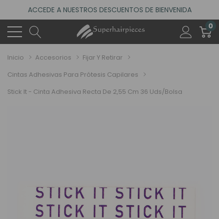
4.6
(485 reseñas)
0
VISITA NUESTRO NUEVO SALÓN EN MADRID
ACCEDE A NUESTROS DESCUENTOS DE BIENVENIDA
Inicio
Accesorios
Fijar Y Retirar
4.6
(485 reseñas)
Cintas Adhesivas Para Prótesis Capilares
Stick It - Cinta Adhesiva Recta De 2,55 Cm 36 Uds/bolsa