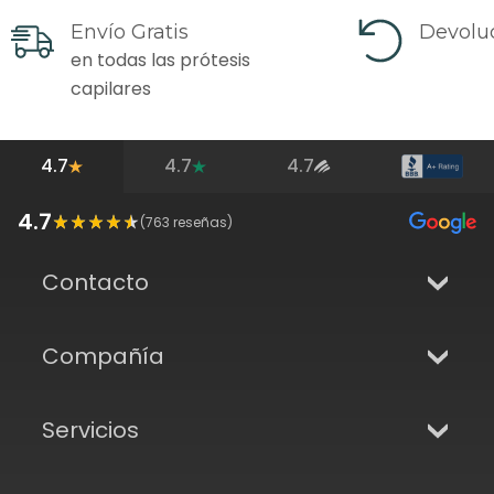
Envío Gratis
Devoluc
en todas las prótesis
capilares
4.7
4.7
4.7
4.7
(
763
reseñas)
Contacto
Compañía
Servicios