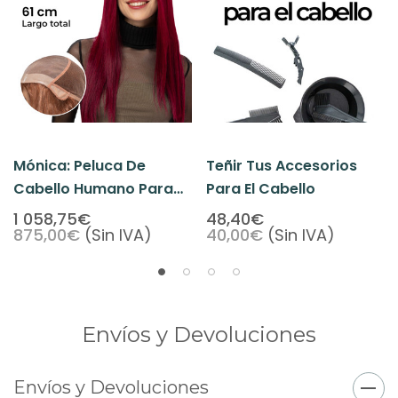
Mónica: Peluca De
Teñir Tus Accesorios
Cabello Humano Para
Para El Cabello
La Caída Del Cabello
1 058,75€
48,40€
875,00€
(Sin IVA)
40,00€
(Sin IVA)
Por Razones Médicas.
Envíos y Devoluciones
Envíos y Devoluciones