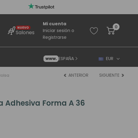
Mi cuenta
0
NUEVO
Iniciar sesión
o
Salones
Registrarse
ESPAÑA
EUR
ANTERIOR
SIGUIENTE
bolsa
ta Adhesiva Forma A 36
rincipiantes
ara Principiantes