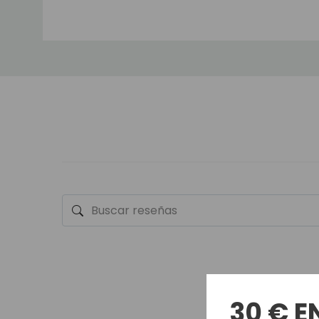
30 € E