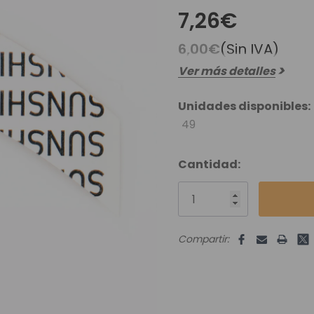
es Runhair
Preguntas Frecuentes
Videoteca
7,26€
Comenzar Aqui
Catálogo D
6,00€
(Sin IVA)
Contacto
Ver más detalles
Envíos Y Devoluciones
Unidades disponibles:
49
Cantidad:
Compartir: