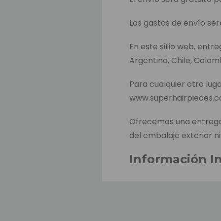
Los gastos de envío ser
En este sitio web, entr
Argentina, Chile, Colom
Para cualquier otro luga
www.superhairpieces.
Ofrecemos una entrega 
del embalaje exterior ni
Información I
El tiempo estimado de 
hacer el pago. Este es e
productos entre almacen