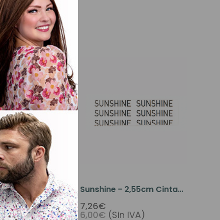
esiva No Glue -
Sunshine - 2,55cm Cinta
6 Uds/bolsa
Adhesiva Recta 36
7,26€
n IVA)
6,00€
(Sin IVA)
Uds/bolsa