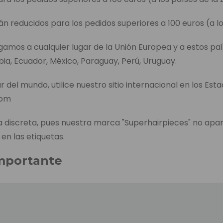
án reducidos para los pedidos superiores a 100 euros (a lo
egamos a cualquier lugar de la Unión Europea y a estos paí
bia, Ecuador, México, Paraguay, Perú, Uruguay.
r del mundo, utilice nuestro sitio internacional en los Est
com
discreta, pues nuestra marca "Superhairpieces" no apa
 en las etiquetas.
mportante
entrega de cada producto aparece en la página de pedid
l tiempo que se tarda en enviar el producto, incluido el t
es, en caso de no tenerlo en el almacén de los Países B