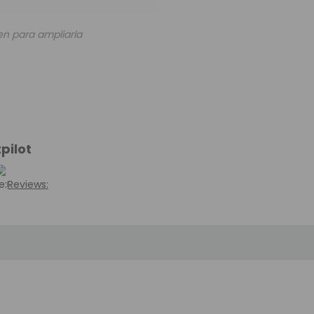
en para ampliarla
pilot
e:
Reviews: