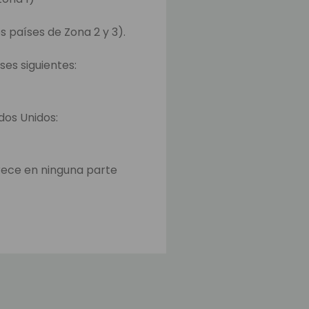
s países de Zona 2 y 3).
ses siguientes:
ados Unidos:
rece en ninguna parte
o y en la página para
iempo para transferir los
ajos.