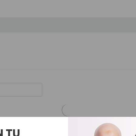
<
>
N TU