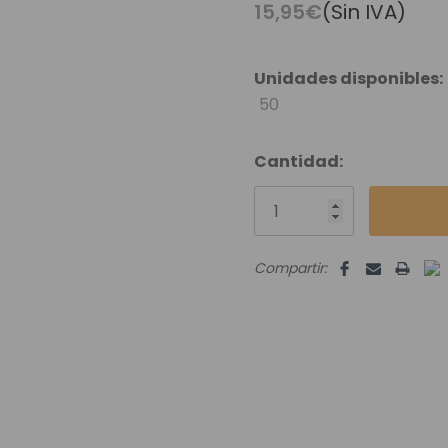
es Runhair
Preguntas Frecuentes
Videoteca
15,95€
(Sin IVA)
Comenzar Aqui
Catálogo D
Contacto
Unidades disponibles:
50
Envíos Y Devoluciones
Cantidad:
Compartir: