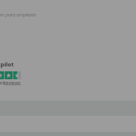
en para ampliarla
pilot
e:
Reviews: