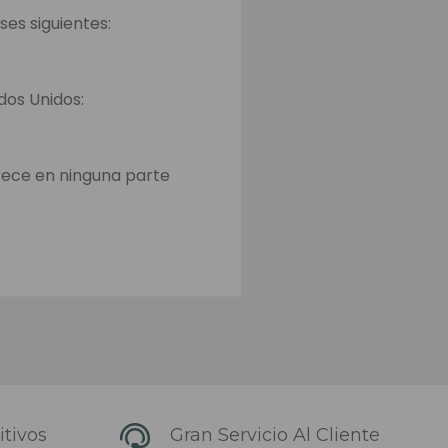
ses siguientes:
ados Unidos:
rece en ninguna parte
o y en la página para
iempo para transferir los
ajos.
ués que el envío ha
 elegido). Los
tivos
Gran Servicio Al Cliente