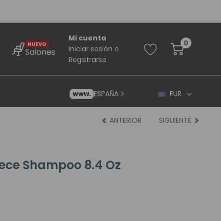
Mi cuenta
0
NUEVO
Iniciar sesión
o
Salones
Registrarse
ESPAÑA
EUR
ANTERIOR
SIGUIENTE
iece Shampoo 8.4 Oz
rincipiantes
ara Principiantes