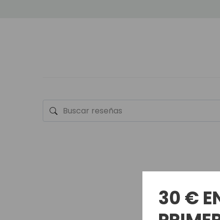
30 € E