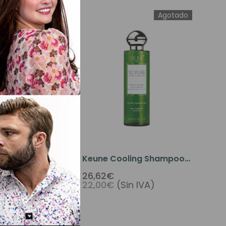
Agotado
kin Prep 2 Oz
Keune Cooling Shampoo
8.5 Oz
26,62€
n IVA)
22,00€
(Sin IVA)