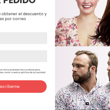
 PEDIDO
Agotado
 obtener el descuento y
es por correo
re cómo procesamos tus datos para
, visita nuestra política de privacidad.
ing
Sunshine
Sunshine S
z
Shampoo+Conditioner
33,28€
9,08€
uscríbeme
)
27,50€
(Sin IVA)
7,50€
(Si
Gift Set