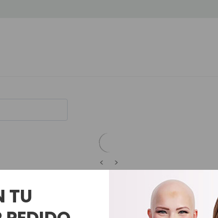
<
>
N TU
Productos Relacionados