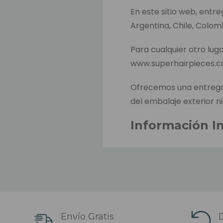
En este sitio web, entr
Argentina, Chile, Colom
Para cualquier otro luga
www.superhairpieces.
Ofrecemos una entrega 
del embalaje exterior ni
Información I
El tiempo estimado de 
hacer el pago. Este es e
productos entre almacen
El tiempo estimado de 
sido despachado (depend
Envío Gratis
D