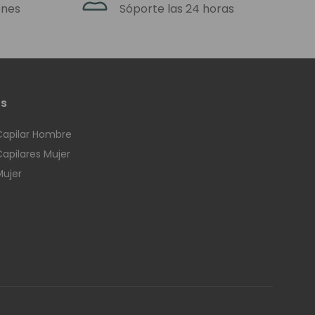
ros tampoco podemos
ones
Sóporte las 24 horas
os
Luxemburgo.
Capilar Hombre
Capilares Mujer
Mujer