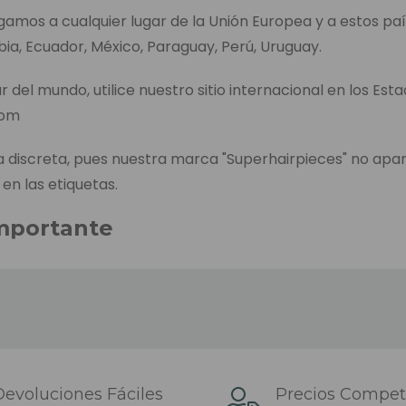
egamos a cualquier lugar de la Unión Europea y a estos paí
bia, Ecuador, México, Paraguay, Perú, Uruguay.
r del mundo, utilice nuestro sitio internacional en los Est
com
discreta, pues nuestra marca "Superhairpieces" no apa
 en las etiquetas.
mportante
entrega de cada producto aparece en la página de pedid
l tiempo que se tarda en enviar el producto, incluido el t
es, en caso de no tenerlo en el almacén de los Países B
envío es el tiempo que tardamos en enviar el pedido desp
iendo de la zona del país y el transportista que se haya
evoluciones Fáciles
Precios Competi