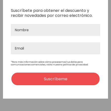
Suscríbete para obtener el descuento y
recibir novedades por correo electrónico.
Disolvente Sunshine Citr-
Disolvente En Aceite
O-Sol 8 Oz
Sunshine 8 Oz
10,89€
10,89€
Añadir Al Carrito
Añadir Al Carrito
*Para más información sobre cómo procesamos tus datos para
comunicaciones comerciales, visita nuestra política de privacidad.
No Hay Más Productos
Suscríbeme