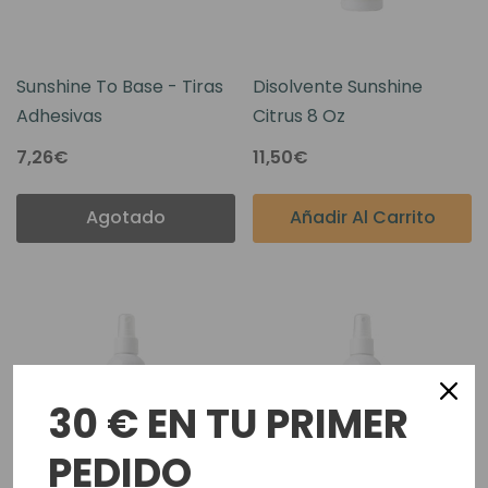
Sunshine To Base - Tiras
Disolvente Sunshine
Adhesivas
Citrus 8 Oz
7,26€
11,50€
Agotado
Añadir Al Carrito
30 € EN TU PRIMER
PEDIDO