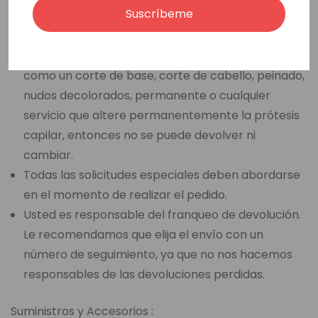
Suscríbeme
artículo devuelto no está en su estado y embalaje
originales.
Si usted ha seleccionado una opción de venta final,
como un corte de base, corte de cabello, peinado,
nudos decolorados, permanente o cualquier
servicio que altere permanentemente la prótesis
capilar, entonces no se puede devolver ni
cambiar.
Todas las solicitudes especiales deben abordarse
en el momento de realizar el pedido.
Usted es responsable del franqueo de devolución.
Le recomendamos que elija el envío con un
número de seguimiento, ya que no nos hacemos
responsables de las devoluciones perdidas.
Suministros y Accesorios :