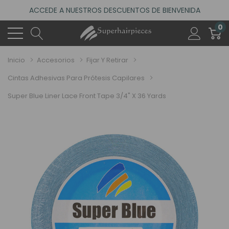
ACCEDE A NUESTROS DESCUENTOS DE BIENVENIDA
4.6
(485 reseñas)
0
VISITA NUESTRO NUEVO SALÓN EN MADRID
ACCEDE A NUESTROS DESCUENTOS DE BIENVENIDA
Inicio
Accesorios
Fijar Y Retirar
4.6
(485 reseñas)
Cintas Adhesivas Para Prótesis Capilares
Super Blue Liner Lace Front Tape 3/4" X 36 Yards