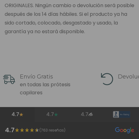
ORIGINALES. Ningún cambio o devolución será posible
después de los 14 días hábiles. Si el producto ya ha
sido cortado, colocado, desgastado y usado, la
garantía ya no estará disponible.
Envío Gratis
Devoluc
en todas las prótesis
capilares
4.7
4.7
4.7
4.7
(
763
reseñas)