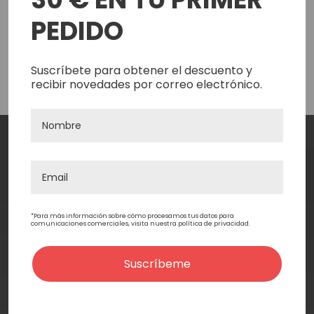
¿Te resultó útil esta página?
PEDIDO
Muy poco útil
Poco útil
Neutral
Útil
Muy útil
Suscríbete para obtener el descuento y
recibir novedades por correo electrónico.
4.7
4.7
4.7
4.7
(
763
reseñas)
Contacto
*Para más información sobre cómo procesamos tus datos para
comunicaciones comerciales, visita nuestra política de privacidad.
Compañía
Suscríbeme
Servicios