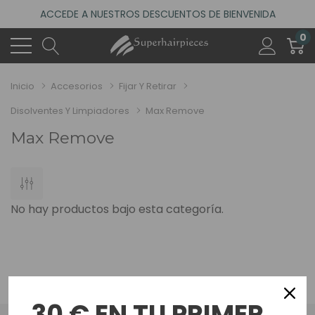
ACCEDE A NUESTROS DESCUENTOS DE BIENVENIDA
4.6
(485 reseñas)
0
VISITA NUESTRO NUEVO SALÓN EN MADRID
ACCEDE A NUESTROS DESCUENTOS DE BIENVENIDA
Inicio
Accesorios
Fijar Y Retirar
4.6
(485 reseñas)
Disolventes Y Limpiadores
Max Remove
Max Remove
No hay productos bajo esta categoría.
30 € EN TU PRIMER