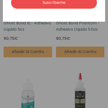
Suscríbeme
Ghost Bond XL- Adhesivo
Ghost Bond Phantom -
Líquido 5oz
Adhesivo Líquido 5.0oz
90,75€
90,75€
Añadir Al Carrito
Añadir Al Carrito