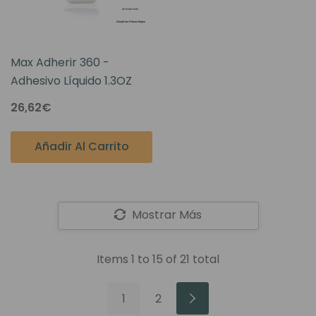
Max Adherir 360 -
Adhesivo Líquido 1.3OZ
26,62€
Añadir Al Carrito
Mostrar Más
Items
1
to
15
of
21
total
1
2