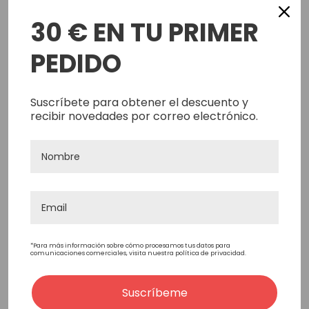
30 € EN TU PRIMER
PEDIDO
Mity-Tite - Adhesivo
Líquido 1.4oz (Dab On)
Suscríbete para obtener el descuento y
recibir novedades por correo electrónico.
18,15€
Añadir Al Carrito
No Hay Más Productos
*Para más información sobre cómo procesamos tus datos para
comunicaciones comerciales, visita nuestra política de privacidad.
Suscríbeme