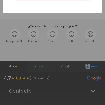
¿Te resultó útil esta página?
Muy poco útil
Poco útil
Neutral
Útil
Muy útil
4.7
4.7
4.7
4.7
(
763
reseñas)
Contacto