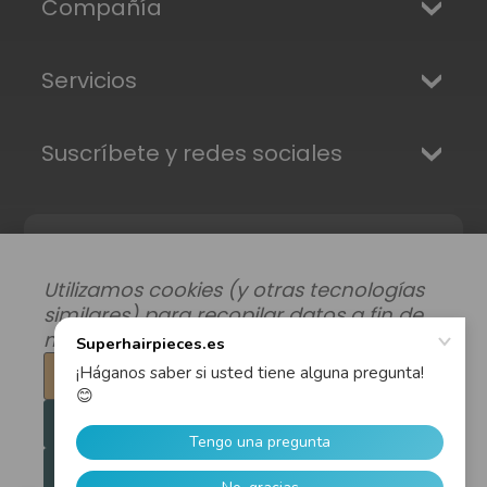
Compañía
Servicios
Suscríbete y redes sociales
Utilizamos cookies (y otras tecnologías
similares) para recopilar datos a fin de
mejorar su experiencia de compra.
Configuración
Modificar preferencias de datos
|
Rechazar todo
Envíos, Devoluciones y Garantía
|
Privacidad
|
Términos y condiciones
Aceptar todas las cookies
© 2026 Superhairpieces.es