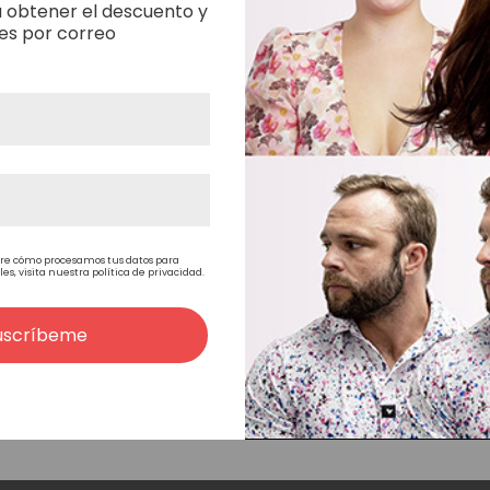
 obtener el descuento y
es por correo
No Hay Más Product
re cómo procesamos tus datos para
, visita nuestra política de privacidad.
¿Te resultó útil esta página?
uscríbeme
Muy
Poco
Neutral
Útil
Muy útil
poco
útil
útil