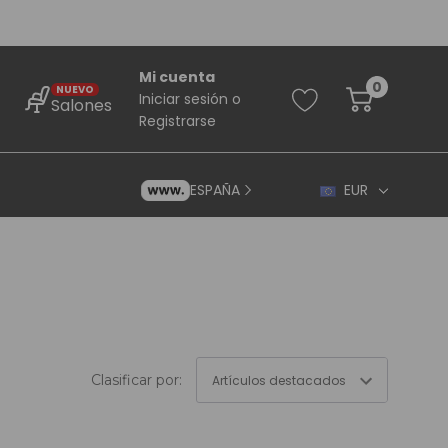
Mi cuenta
0
NUEVO
Iniciar sesión
o
Salones
Registrarse
ESPAÑA
EUR
rincipiantes
Clasificar por:
ara Principiantes