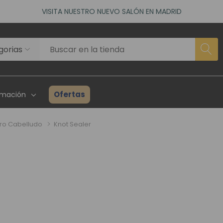
VISITA NUESTRO NUEVO SALÓN EN MADRID
ACCEDE A NUESTROS DESCUENTOS DE BIENVENIDA
as)
VISITA NUESTRO NUEVO SALÓN EN MADRID
ACCEDE A NUESTROS DESCUENTOS DE BIENVENIDA
as)
Ofertas
rmación
ro Cabelludo
Knot Sealer
rhairpieces
Creadores Superhair
Inventario
es Asociados
Reseñas Y Testimonios
Guía Para P
ta Profesional
Proyecto Solidario
Consulta P