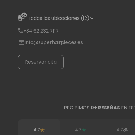
Todas las ubicaciones (12)
+34 62 232 7117
info@superhairpieces.es
Reservar cita
RECIBIMOS
0
+ RESEÑAS
EN ES
4.7
4.7
4.7