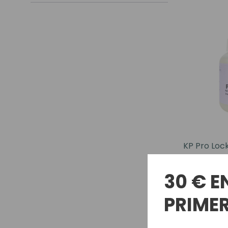
Nuestros Salon
KP Pro Lock
18,15€
30 € E
PRIMER