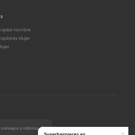
os
Capilar Hombre
Capilares Mujer
Mujer
 consejos y noticias.