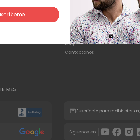
Sobre Nosotros
Prótesis 
uscríbeme
Envíos y Devoluciones
Prótesis 
Privacidad
Pelucas 
Términos y condiciones
Blog
Contactanos
TE MES
Suscríbete para recibir ofertas,
|
Siguenos en