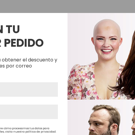
es Runhair
Preguntas Frecuentes
Videoteca
Comenzar Aqui
Catálogo D
Contacto
N TU
Envíos Y Devoluciones
 PEDIDO
 obtener el descuento y
¿Te resultó útil esta página?
es por correo
Muy
Poco
Neutral
Útil
Muy útil
poco
útil
útil
Compañía
Servici
re cómo procesamos tus datos para
, visita nuestra política de privacidad.