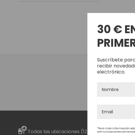
Nuestros Salon
30 € E
PRIMER
Suscríbete para
recibir novedad
electrónico.
*Para más información sob
Todas las ubicaciones (12)
comunicaciones comerciales