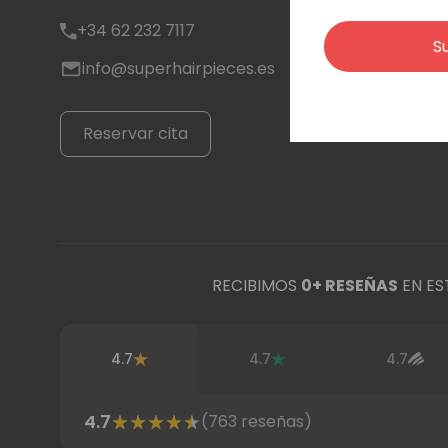
+34 62 232 7117
S
info@superhairpieces.es
Reservar cita
RECIBIMOS
0
+ RESEÑAS
EN ES
4.7
4.7
4.7
4.7
(
763
reseñas)