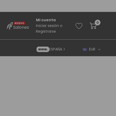
Mi cuenta
0
NUEVO
Iniciar sesión
o
Salones
Registrarse
ESPAÑA
EUR
rincipiantes
ara Principiantes