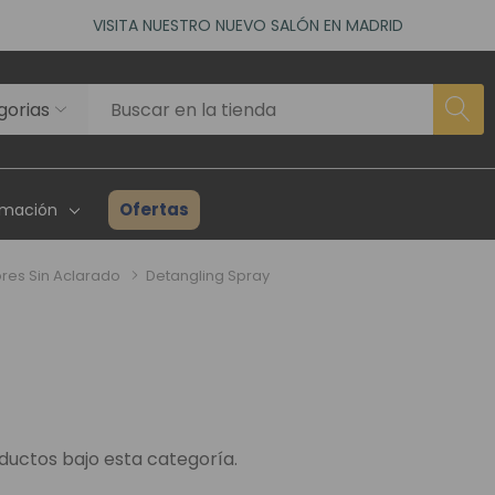
VISITA NUESTRO NUEVO SALÓN EN MADRID
ACCEDE A NUESTROS DESCUENTOS DE BIENVENIDA
as)
VISITA NUESTRO NUEVO SALÓN EN MADRID
ACCEDE A NUESTROS DESCUENTOS DE BIENVENIDA
as)
Ofertas
rmación
res Sin Aclarado
Detangling Spray
rhairpieces
Creadores Superhair
Inventario
es Asociados
Reseñas Y Testimonios
Guía Para P
ta Profesional
ductos bajo esta categoría.
Proyecto Solidario
Consulta P