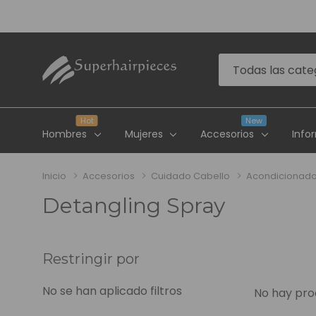
4.6
(485 reseñ
Todas
Buscar
las
categorias
Hot
4.6
New
(485 reseñ
Hombres
Mujeres
Accesorios
Info
Inicio
Accesorios
Cuidado Cabello
Acondicionado
Detangling Spray
Edición Especial En Color
Academia Supe
Restringir por
Nuestros Salon
No se han aplicado filtros
Abrir Una Cuen
No hay pro