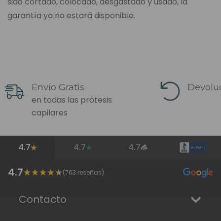
sido cortado, colocado, desgastado y usado, la
garantía ya no estará disponible.
Envío Gratis
Devoluc
en todas las prótesis
capilares
4.7
4.7
4.7
4.7
(
763
reseñas)
Contacto