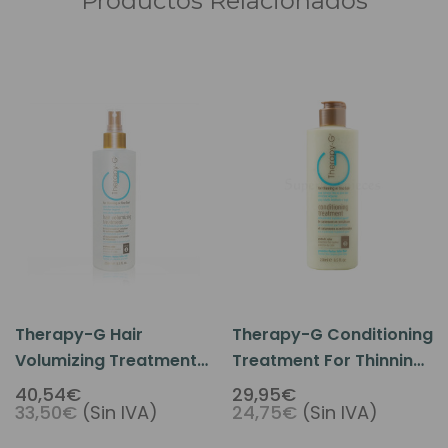
Productos Relacionados
Therapy-G Hair
Therapy-G Conditioning
Volumizing Treatment
Treatment For Thinning
For Thinning Hair 8.5oz
Hair 8.5oz
40,54€
29,95€
33,50€
(Sin IVA)
24,75€
(Sin IVA)