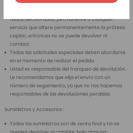
Si usted ha seleccionado una opción de venta final,
como un corte de base, corte de cabello, peinado,
nudos decolorados, permanente o cualquier
servicio que altere permanentemente la prótesis
capilar, entonces no se puede devolver ni
cambiar.
Todas las solicitudes especiales deben abordarse
en el momento de realizar el pedido.
Usted es responsable del franqueo de devolución.
Le recomendamos que elija el envío con un
número de seguimiento, ya que no nos hacemos
responsables de las devoluciones perdidas.
Suministros y Accesorios :
Todos los suministros son de venta final y no se
pueden devolver ni cambiar bajo ninguna