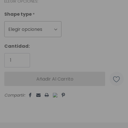
ELEGIR OPCIONES:
Shape type
*
Elegir opciones
Unidades
Cantidad:
disponibles:
Compartir: