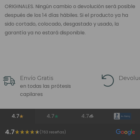
ORIGINALES. Ningún cambio o devolución será posible
después de los 14 días hábiles. Si el producto ya ha
sido cortado, colocado, desgastado y usado, la
garantía ya no estará disponible.
Envío Gratis
Devoluc
en todas las prótesis
capilares
4.7
4.7
4.7
4.7
(
763
reseñas)