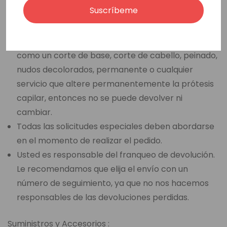
Suscríbeme
artículo devuelto no está en su estado y embalaje
originales.
Si usted ha seleccionado una opción de venta final,
como un corte de base, corte de cabello, peinado,
nudos decolorados, permanente o cualquier
servicio que altere permanentemente la prótesis
capilar, entonces no se puede devolver ni
cambiar.
Todas las solicitudes especiales deben abordarse
en el momento de realizar el pedido.
Usted es responsable del franqueo de devolución.
Le recomendamos que elija el envío con un
número de seguimiento, ya que no nos hacemos
responsables de las devoluciones perdidas.
Suministros y Accesorios :