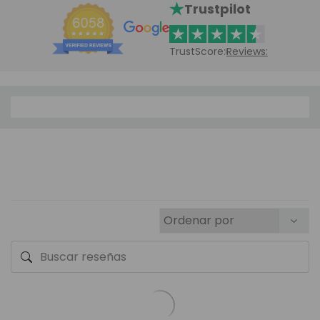
Trustpilot
TrustScore:
Reviews: