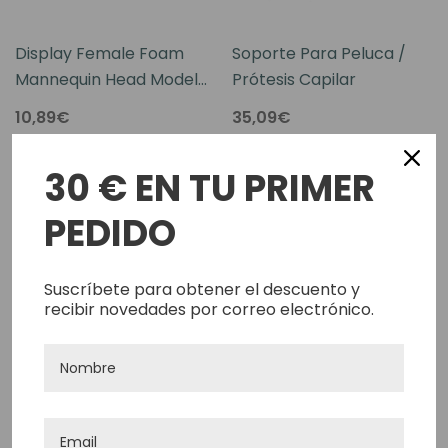
Display Female Foam
Soporte Para Peluca /
Mannequin Head Model
Prótesis Capilar
Hat Wig Display Stand
10,89€
35,09€
Rack White
Agotado
Añadir Al Carrito
30 € EN TU PRIMER
PEDIDO
Suscríbete para obtener el descuento y
recibir novedades por correo electrónico.