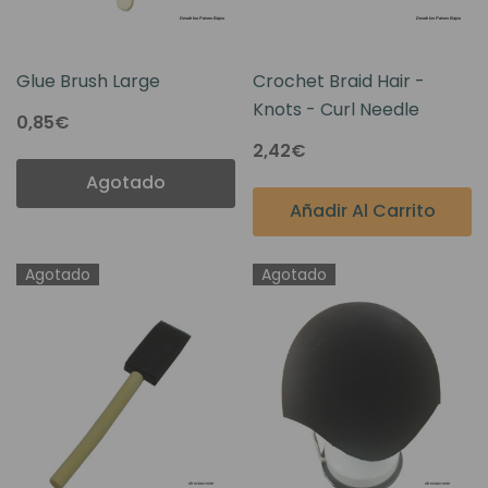
Glue Brush Large
Crochet Braid Hair -
Knots - Curl Needle
0,85€
2,42€
Agotado
Añadir Al Carrito
Agotado
Agotado