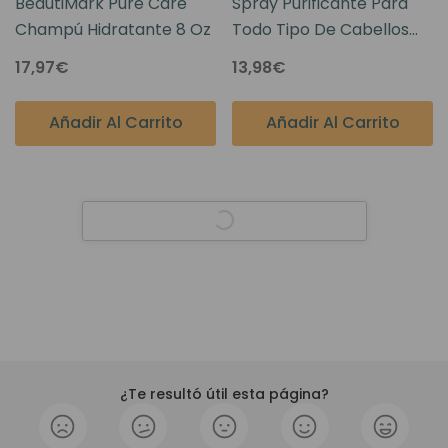
BeautiMark Pure Care
Spray Purificante Para
Champú Hidratante 8 Oz
Todo Tipo De Cabellos
8oz. - Essentials By
17,97€
13,98€
BeautiMark
Añadir Al Carrito
Añadir Al Carrito
¿Te resultó útil esta página?