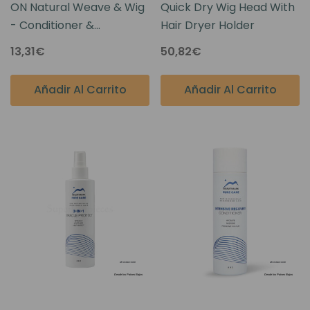
ON Natural Weave & Wig
Quick Dry Wig Head With
- Conditioner &
Hair Dryer Holder
Detangler -
13,31€
50,82€
Pomegranate 8oz
Añadir Al Carrito
Añadir Al Carrito