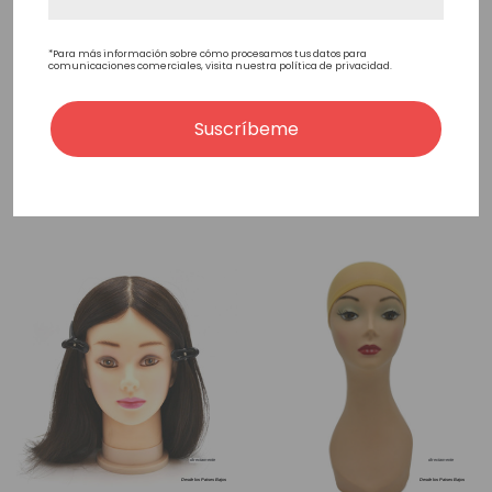
Male Hairpiece Display
Male Mannequin Head
*Para más información sobre cómo procesamos tus datos para
comunicaciones comerciales, visita nuestra política de privacidad.
Mannequin Head White
With Makeup
Glossy
36,30€
36,30€
Suscríbeme
Añadir Al Carrito
Añadir Al Carrito