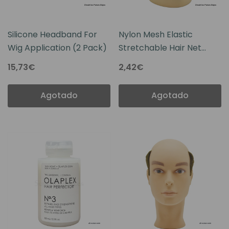
Silicone Headband For
Nylon Mesh Elastic
Wig Application (2 Pack)
Stretchable Hair Net
With Elastic Band With
15,73€
2,42€
Double Open End Cut
Agotado
Agotado