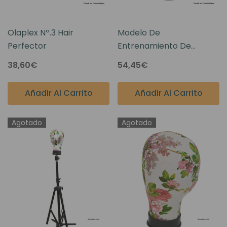
Olaplex Nº.3 Hair
Modelo De
Perfector
Entrenamiento De
Prótesis Capilares Para
38,60€
54,45€
Hombres
Añadir Al Carrito
Añadir Al Carrito
Agotado
Agotado