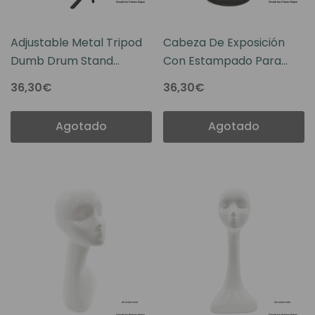
Adjustable Metal Tripod
Cabeza De Exposición
Dumb Drum Stand
Con Estampado Para
Holder Practice Pad Rack
Peluca O Prótesis Capilar
36,30€
36,30€
Bracket
Agotado
Agotado