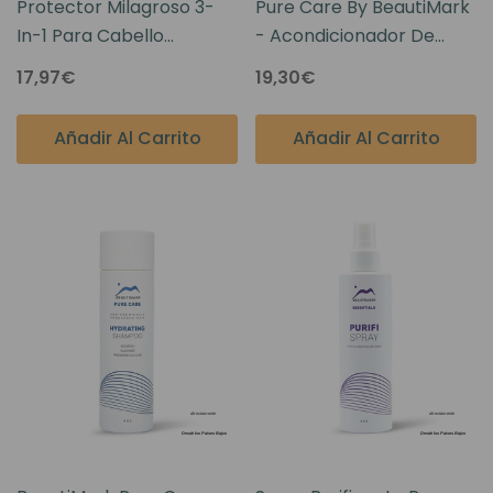
Protector Milagroso 3-
Pure Care By BeautiMark
In-1 Para Cabello
- Acondicionador De
Humano Y Mezclas 8oz. -
Reparación Intensiva
17,97€
19,30€
Pure Care By BeautiMark
Para Cabello Humano Y
Mezclas 126ml
Añadir Al Carrito
Añadir Al Carrito