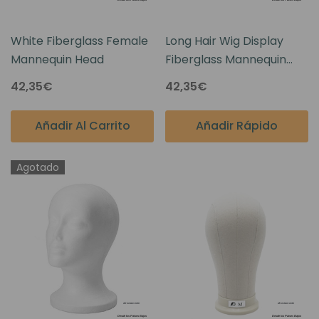
White Fiberglass Female
Long Hair Wig Display
Mannequin Head
Fiberglass Mannequin
Head High White Female
42,35€
42,35€
Añadir Al Carrito
Añadir Rápido
Agotado