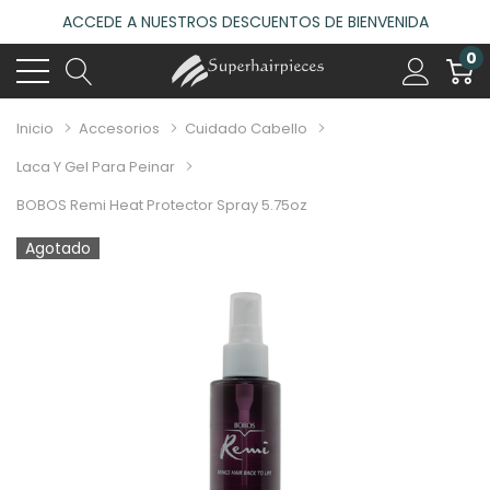
ACCEDE A NUESTROS DESCUENTOS DE BIENVENIDA
4.6
(485 reseñas)
0
VISITA NUESTRO NUEVO SALÓN EN MADRID
ACCEDE A NUESTROS DESCUENTOS DE BIENVENIDA
Inicio
Accesorios
Cuidado Cabello
4.6
(485 reseñas)
Laca Y Gel Para Peinar
BOBOS Remi Heat Protector Spray 5.75oz
Agotado