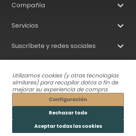
Compañía
Servicios
Suscríbete y redes sociales
Utilizamos cookies (y otras tecnologías
similares) para recopilar datos a fin de
mejorar su experiencia de compra.
Configuración
Rechazar todo
Modificar preferencias de datos
|
Envíos, Devoluciones y Garantía
|
Privacidad
|
Aceptar todas las cookies
Términos y condiciones
© 2026 Superhairpieces.es