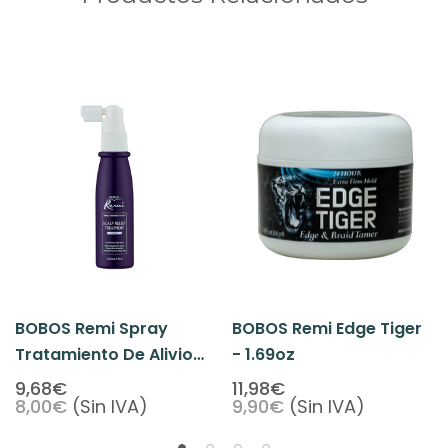
BOBOS Remi Spray
BOBOS Remi Edge Tiger
Tratamiento De Alivio
- 1.69oz
Cuero Cabelludo - Uva
9,68€
11,98€
8,00€
(Sin IVA)
9,90€
(Sin IVA)
2.53oz