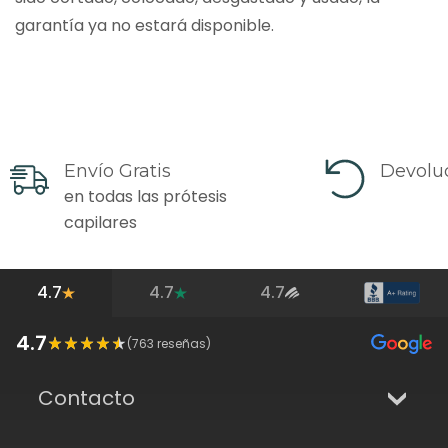
garantía ya no estará disponible.
Envío Gratis
Devoluc
en todas las prótesis
capilares
4.7
4.7
4.7
4.7
(
763
reseñas)
Contacto