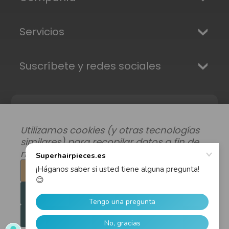
Servicios
Suscríbete y redes sociales
Utilizamos cookies (y otras tecnologías
similares) para recopilar datos a fin de
mejorar su experiencia de compra.
Configuración
Modificar preferencias de datos
|
Rechazar todo
Envíos, Devoluciones y Garantía
|
Privacidad
|
Términos y condiciones
Aceptar todas las cookies
© 2026 Superhairpieces.es