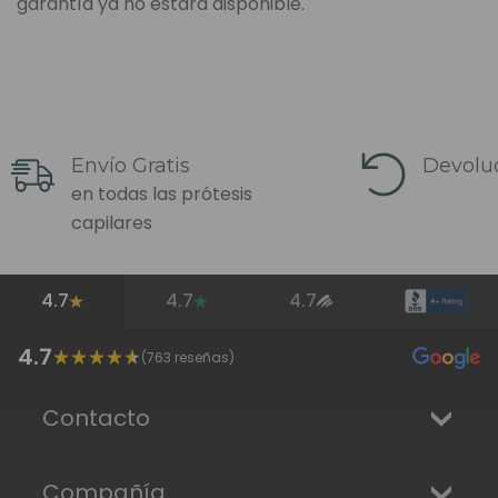
garantía ya no estará disponible.
Envío Gratis
Devoluc
en todas las prótesis
capilares
4.7
4.7
4.7
4.7
(
763
reseñas)
Contacto
Compañía