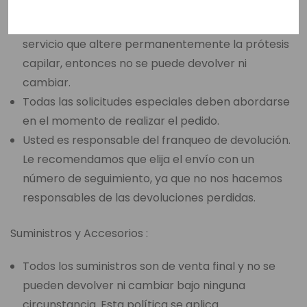
como un corte de base, corte de cabello, peinado,
nudos decolorados, permanente o cualquier
servicio que altere permanentemente la prótesis
capilar, entonces no se puede devolver ni
cambiar.
Todas las solicitudes especiales deben abordarse
en el momento de realizar el pedido.
Usted es responsable del franqueo de devolución.
Le recomendamos que elija el envío con un
número de seguimiento, ya que no nos hacemos
responsables de las devoluciones perdidas.
Suministros y Accesorios :
Todos los suministros son de venta final y no se
pueden devolver ni cambiar bajo ninguna
circunstancia. Esta política se aplica