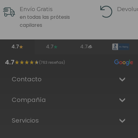
Envío Gratis
Devoluc
en todas las prótesis
capilares
4.7
4.7
4.7
4.7
(
763
reseñas)
Contacto
Compañía
Servicios