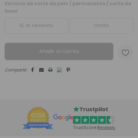
Servicio de corte de pelo / permanente / corte de
Unidades
base
disponibles:
Si, lo necesito
Omitir
Añadir Al Carrito
Compartir:
Trustpilot
TrustScore:
Reviews: