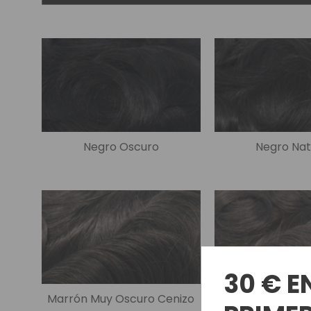
Nuestros Salon
Negro Oscuro
Negro Nat
30 € E
Marrón Muy Oscuro Cenizo
Marrón Os