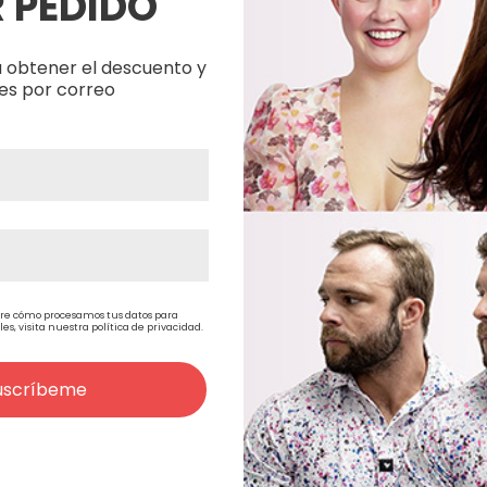
 PEDIDO
 obtener el descuento y
Marrón Claro
es por correo
edio claro
Marrón
Rubio Medio
re cómo procesamos tus datos para
, visita nuestra política de privacidad.
uscríbeme
 Cenizo
Rubio
Mostrar más