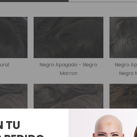
es Runhair
Preguntas Frecuentes
Videoteca
Comenzar Aqui
Catálogo D
Contacto
Envíos Y Devoluciones
ural
Negro Apagado - Negro
Negro Ap
Marron
Negro 
N TU
curo
Marrón Oscuro Cenizo
Mar