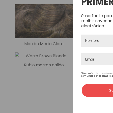
PRIMER
Suscríbete para
recibir novedad
electrónico.
Marrón Medio Claro
Marrón calido m
Rubio marron calido
*Para más información sob
comunicaciones comerciales
S
Rubio Oscuro