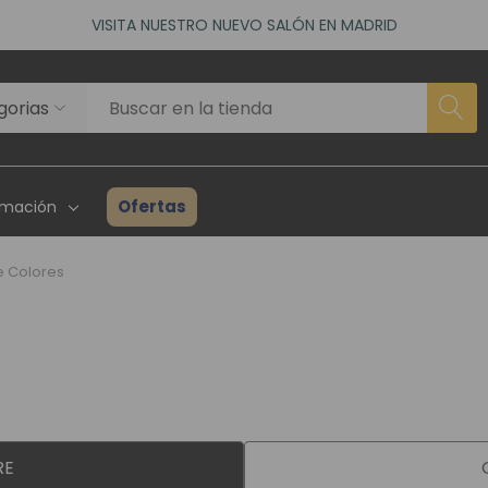
VISITA NUESTRO NUEVO SALÓN EN MADRID
ACCEDE A NUESTROS DESCUENTOS DE BIENVENIDA
as)
VISITA NUESTRO NUEVO SALÓN EN MADRID
ACCEDE A NUESTROS DESCUENTOS DE BIENVENIDA
as)
Ofertas
rmación
e Colores
rhairpieces
Creadores Superhair
Inventario
es Asociados
Reseñas Y Testimonios
Guía Para P
ta Profesional
Proyecto Solidario
Consulta P
RE