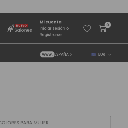
Mi cuenta
0
NUEVO
Iniciar sesión
o
Salones
Registrarse
ESPAÑA
EUR
rincipiantes
ara Principiantes
COLORES PARA
MUJER