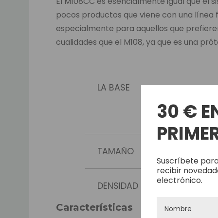
El M108CC es esencialmente igual que el s
pocos productos que viene con una línea 
especialmente para aquellos que prefieren
cualidades que el M108, ya que es una próte
LA BASE
30 € E
PRIMER
TAMAÑO
Suscríbete para
recibir novedad
electrónico.
DENSIDAD
Características