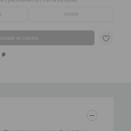
elo / permanente / corte de base
o
Omitir
Añadir Al Carrito