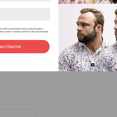
Cabello Remy de la India suave y fino de alta calida
para vender, las canas pueden ser de fibra sintét
o de cabello natural.
re cómo procesamos tus datos para
, visita nuestra política de privacidad.
15 cm de largo total
uscríbeme
Frontal en forma de "CC"
Profundo
De mediana a larga
Cabello ligeramente ondulado de 32 mm.