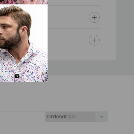
d. En las piezas listas
ica Kanekalon japonesa