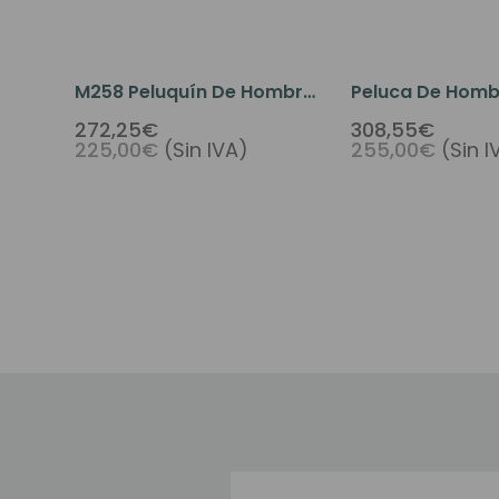
M258 Peluquín De Hombre
Peluca De Homb
De Cabello Humano Con
M108 Con Parte 
272,25€
308,55€
225,00€
(Sin IVA)
255,00€
(Sin I
Base De Piel Y Parte
Mono Y Cabello 
Superior De
Monofilamento