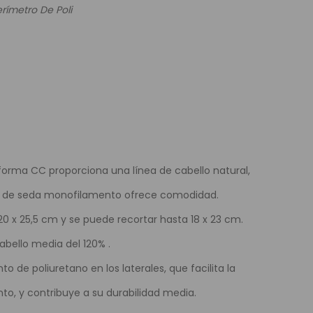
ímetro De Poli
e Colores
forma CC proporciona una línea de cabello natural,
al de seda monofilamento ofrece comodidad.
 x 25,5 cm y se puede recortar hasta 18 x 23 cm.
bello media del 120% .
o de poliuretano en los laterales, que facilita la
nto, y contribuye a su durabilidad media.