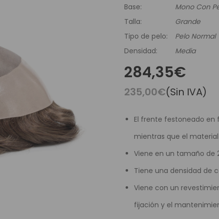
es Runhair
Preguntas Frecuentes
Videoteca
Base:
Mono Con Per
Comenzar Aqui
Catálogo D
Talla:
Grande
Contacto
Tipo de pelo:
Pelo Normal
Densidad:
Media
Envíos Y Devoluciones
284,35€
235,00€
(Sin IVA)
El frente festoneado en 
mientras que el materi
Viene en un tamaño de 20
Tiene una densidad de ca
Viene con un revestimient
fijación y el mantenimie