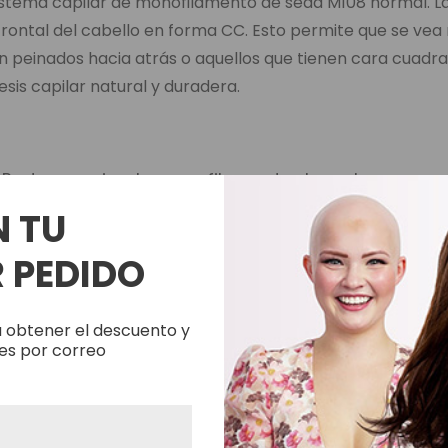
istema capilar de monofilamento de seda M108 normal. La
frontal del cabello en forma CC. Esto permite que se vea
 peinados hacia atrás o aquellos que tienen cara cuadra
sis capilar natural y duradera.
Parte superior de monofilamento de seda con rev
poliuretano de 4 cm en los lados, 5 cm en la parte 
N TU
festoneado grande y transparente.
 PEDIDO
La base mide 20x25,5 cm y se puede cortar hasta 
 obtener el descuento y
es por correo
120% Densidad Media