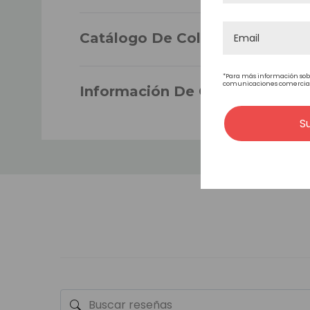
CABELLO
Catálogo De Colores
*Para más información sob
comunicaciones comerciales
Información De Garantía
LARGO DEL CABELLO
S
CONTORNO DEL FRONTAL
CONTORNO DE LA BASE
LA DURABILIDAD
ONDULADO