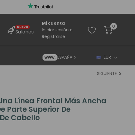
Mi cuenta
0
NUEVO
Iniciar sesión
o
Salones
Registrarse
ESPAÑA
EUR
SIGUIENTE
na Línea Frontal Más Ancha
e Parte Superior De
rincipiantes
De Cabello
ara Principiantes