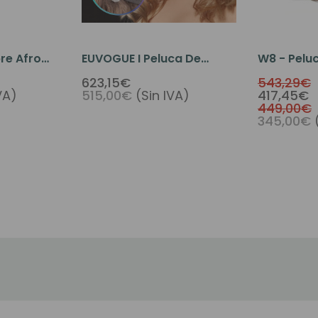
re Afro
EUVOGUE I Peluca De
W8 - Pelu
Superior
Cabello Europeo Con
Hombres 
623,15€
543,29€
VA)
515,00€
(Sin IVA)
417,45€
Afro
Parte Superior De Encaje
De Cabell
449,00€
Frontal Mono
Parte Supe
345,00€
Monofila