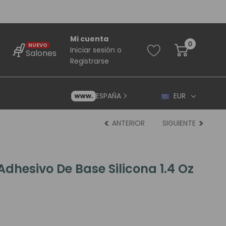
Mi cuenta
0
NUEVO
Iniciar sesión
o
Salones
Registrarse
ESPAÑA
EUR
ANTERIOR
SIGUIENTE
Adhesivo De Base Silicona 1.4 Oz
rincipiantes
ara Principiantes