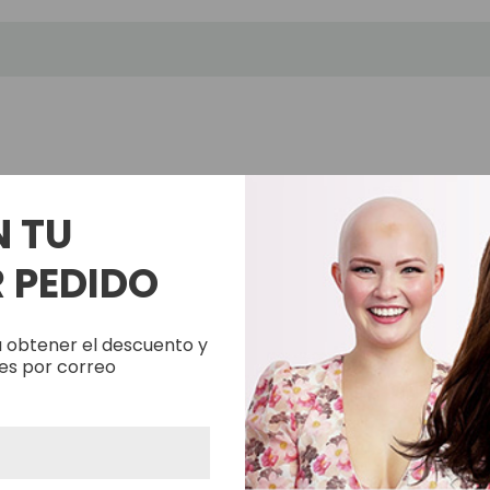
Adhesivo de base silicona
Solo envío terrestre
N TU
 PEDIDO
 obtener el descuento y
es por correo
<
>
Productos Relacionados