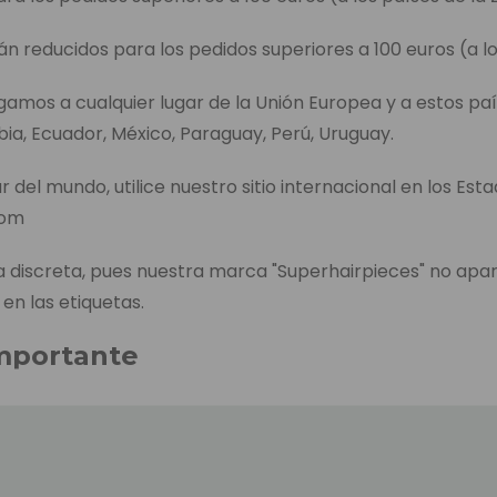
án reducidos para los pedidos superiores a 100 euros (a lo
egamos a cualquier lugar de la Unión Europea y a estos paí
bia, Ecuador, México, Paraguay, Perú, Uruguay.
r del mundo, utilice nuestro sitio internacional en los Est
com
discreta, pues nuestra marca "Superhairpieces" no apa
 en las etiquetas.
mportante
entrega de cada producto aparece en la página de pedid
l tiempo que se tarda en enviar el producto, incluido el t
es, en caso de no tenerlo en el almacén de los Países B