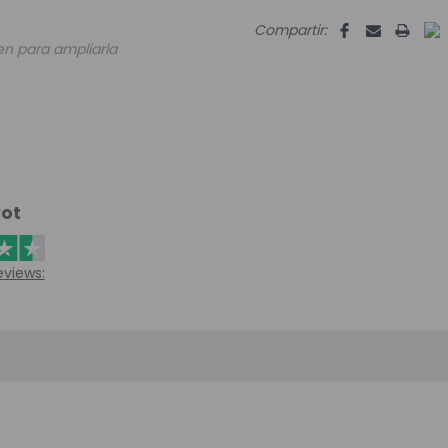
Compartir:
en para ampliarla
lot
eviews: