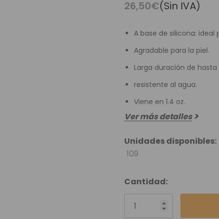
es Runhair
Preguntas Frecuentes
Videoteca
26,50€
(Sin IVA)
Comenzar Aqui
Catálogo D
A base de silicona: ideal
Contacto
Agradable para la piel.
Envíos Y Devoluciones
Larga duración de hasta
resistente al agua.
Viene en 1.4 oz.
Ver más detalles
Unidades disponibles:
109
Cantidad: