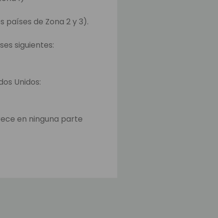
s países de Zona 2 y 3).
ses siguientes:
ados Unidos:
rece en ninguna parte
o y en la página para
iempo para transferir los
ajos.