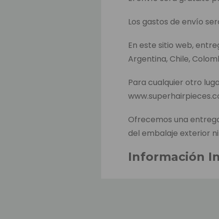
Los gastos de envío ser
En este sitio web, entr
Argentina, Chile, Colom
Para cualquier otro luga
www.superhairpieces.
Ofrecemos una entrega 
del embalaje exterior ni
Información I
El tiempo estimado de 
hacer el pago. Este es e
productos entre almacen