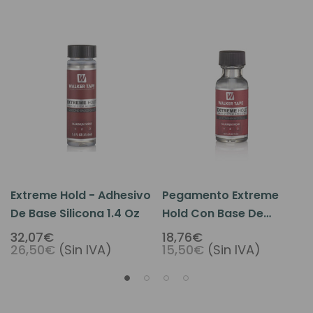
Extreme Hold - Adhesivo
Pegamento Extreme
De Base Silicona 1.4 Oz
Hold Con Base De
Silicona 0.5 Oz
32,07€
18,76€
26,50€
(Sin IVA)
15,50€
(Sin IVA)