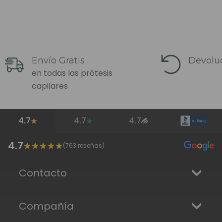
Envío Gratis
Devoluc
en todas las prótesis
capilares
4.7
4.7
4.7
4.7
(
763
reseñas)
Contacto
Compañía