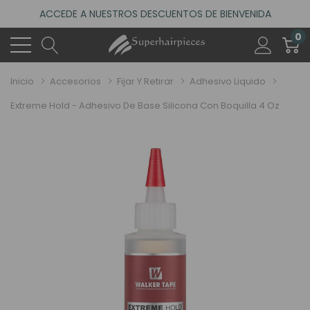
ACCEDE A NUESTROS DESCUENTOS DE BIENVENIDA
4.6
(485 reseñas)
0
VISITA NUESTRO NUEVO SALÓN EN MADRID
ACCEDE A NUESTROS DESCUENTOS DE BIENVENIDA
Inicio
Accesorios
Fijar Y Retirar
Adhesivo Liquido
4.6
(485 reseñas)
Extreme Hold - Adhesivo De Base Silicona Con Boquilla 4 Oz