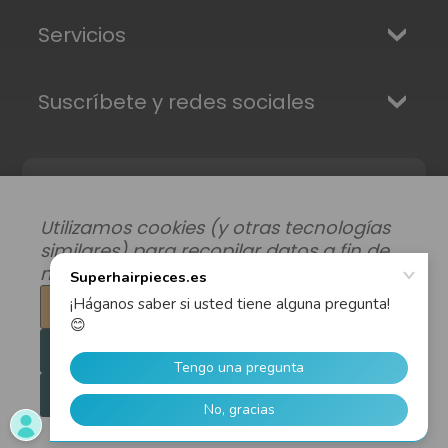
Servicios
Suscríbete y redes sociales
Utilizamos cookies (y otras tecnologías
similares) para recopilar datos a fin de
mejorar su experiencia de compra.
Configuración
Modificar preferencias de datos
|
Rechazar todo
Envíos, Devoluciones y Garantía
|
Privacidad
|
Términos y condiciones
Aceptar todas las cookies
© 2026 Superhairpieces.es