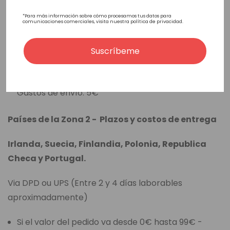
Via DPD o UPS (Entre 2 y 4 días laborables
*Para más información sobre cómo procesamos tus datos para
comunicaciones comerciales, visita nuestra política de privacidad.
aproximadamente)
Si el valor del pedido va desde 0€ hasta 99€ -
Suscríbeme
Gastos de envío: 20€
Si el valor del pedido es igual o superior a 100€ -
Gastos de envío: 5€
Países de la Zona 2 - Plazos y costos de entrega
Irlanda, Suecia, Finlandia, Polonia, Republica
Checa y Portugal.
Via DPD ou UPS (Entre 2 y 4 días laborables
aproximadamente)
Si el valor del pedido va desde 0€ hasta 99€ -