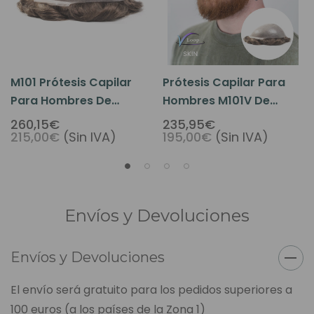
M101 Prótesis Capilar
Prótesis Capilar Para
Para Hombres De
Hombres M101V De
Micropiel Fina
Micropiel Fina Con
260,15€
235,95€
215,00€
(Sin IVA)
195,00€
(Sin IVA)
Técnica V-Loop
Envíos y Devoluciones
Envíos y Devoluciones
El envío será gratuito para los pedidos superiores a
100 euros (a los países de la Zona 1)