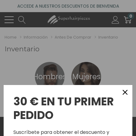
ACCEDE A NUESTROS DESCUENTOS DE BIENVENIDA
4.6
(485 reseñas)
0
VISITA NUESTRO NUEVO SALÓN EN MADRID
ACCEDE A NUESTROS DESCUENTOS DE BIENVENIDA
Home
Información
Antes De Comprar
Inventario
4.6
(485 reseñas)
Inventario
H
ombres
M
ujeres
30 € EN TU PRIMER
PEDIDO
4.7
4.7
4.7
Suscríbete para obtener el descuento y