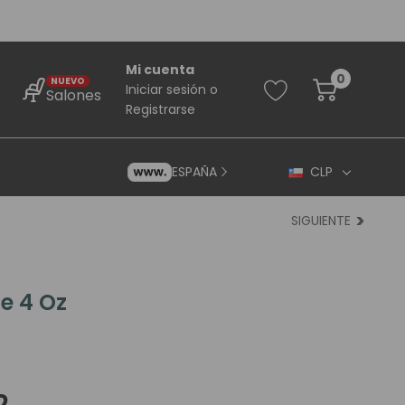
Mi cuenta
0
NUEVO
Iniciar sesión
o
Salones
Registrarse
ESPAÑA
CLP
SIGUIENTE
te 4 Oz
rincipiantes
ara Principiantes