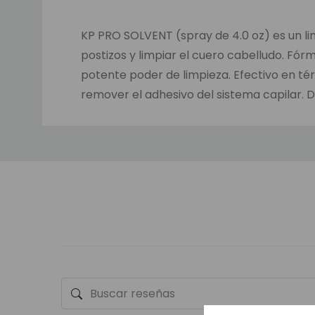
KP PRO SOLVENT (spray de 4.0 oz) es un lim
postizos y limpiar el cuero cabelludo. Fórm
potente poder de limpieza. Efectivo en té
remover el adhesivo del sistema capilar. 