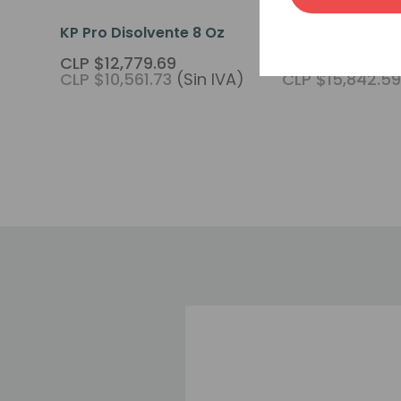
KP Pro Disolvente 8 Oz
KP Pro Lock 4.0
CLP $12,779.69
CLP $19,169.54
CLP $10,561.73
(Sin IVA)
CLP $15,842.59