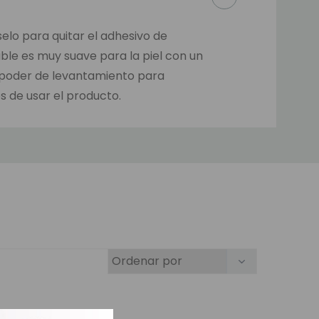
elo para quitar el adhesivo de
mable es muy suave para la piel con un
e poder de levantamiento para
s de usar el producto.