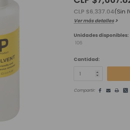
CLP $7,667.8
es Runhair
Preguntas Frecuentes
Videoteca
Comenzar Aqui
CLP $6,337.04
Catálogo D
(Sin 
Ver más detalles
Contacto
Envíos Y Devoluciones
Unidades disponibles:
106
Cantidad:
Compartir: