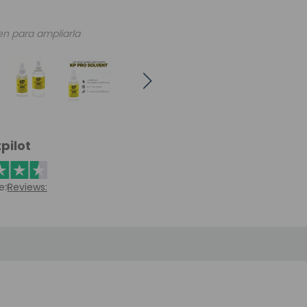
en para ampliarla
pilot
e:
Reviews: