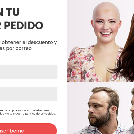
N TU
<
>
 PEDIDO
Productos Relacionados
 obtener el descuento y
es por correo
re cómo procesamos tus datos para
, visita nuestra política de privacidad.
uscríbeme