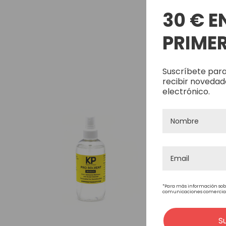
30 € E
PRIMER
Suscríbete para
recibir novedad
electrónico.
*Para más información sob
comunicaciones comerciales
S