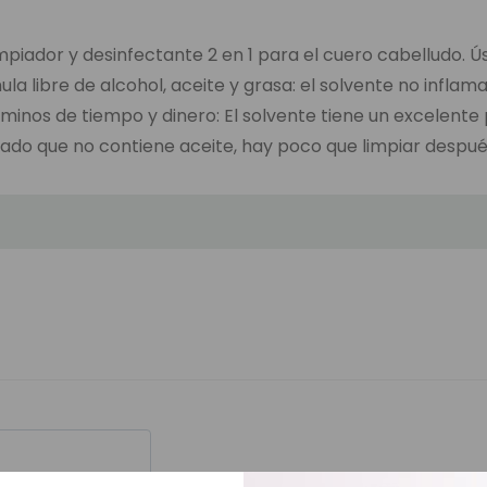
piador y desinfectante 2 en 1 para el cuero cabelludo. Ús
ula libre de alcohol, aceite y grasa: el solvente no infla
rminos de tiempo y dinero: El solvente tiene un excelent
Dado que no contiene aceite, hay poco que limpiar despué