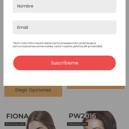
*Para más información sobre cómo procesamos tus datos para
Peluca Médica A Medida
Coco/ Selena/ Angelina -
comunicaciones comerciales, visita nuestra política de privacidad.
Con Bandas De Silicona -
Peluca Médica A Medida
Suscríbeme
Adele
719,95€
719,95€
Elegir Opciones
Elegir Opciones