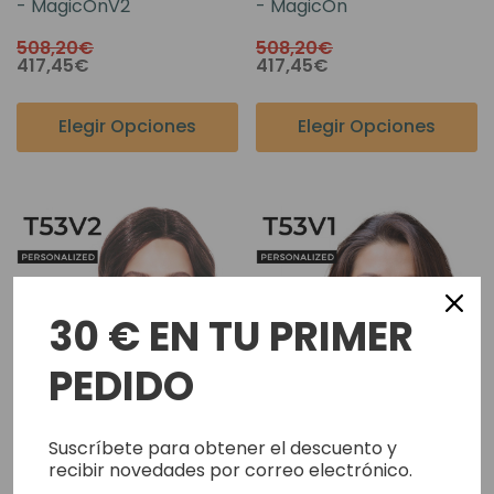
- MagicOnV2
- MagicOn
508,20€
508,20€
417,45€
417,45€
Elegir Opciones
Elegir Opciones
30 € EN TU PRIMER
PEDIDO
Suscríbete para obtener el descuento y
recibir novedades por correo electrónico.
Prótesis Capilar A Medida
Prótesis Capilar A Medida