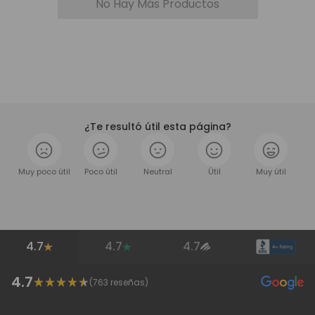
No Hay Más Productos
¿Te resultó útil esta página?
Muy poco útil
Poco útil
Neutral
Útil
Muy útil
4.7
4.7
4.7
4.7
(
763
reseñas)