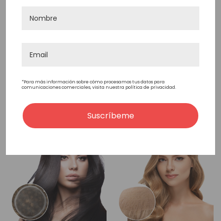
Para Mujer Con
Para Mujer Con
Monofilamento De Seda
Monofilamento De Seda
- T53V2
- T53V1
508,20€
508,20€
417,45€
417,45€
*Para más información sobre cómo procesamos tus datos para
comunicaciones comerciales, visita nuestra política de privacidad.
Elegir Opciones
Elegir Opciones
Suscríbeme