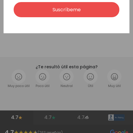
1
2
3
Suscríbeme
¿Te resultó útil esta página?
Muy poco útil
Poco útil
Neutral
Útil
Muy útil
4.7
4.7
4.7
4.7
(
763
reseñas)