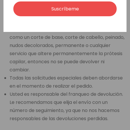
reposición de 15,00 € o más por artículo si el
Suscríbeme
artículo devuelto no está en su estado y embalaje
originales.
Si usted ha seleccionado una opción de venta final,
como un corte de base, corte de cabello, peinado,
nudos decolorados, permanente o cualquier
servicio que altere permanentemente la prótesis
capilar, entonces no se puede devolver ni
cambiar.
Todas las solicitudes especiales deben abordarse
en el momento de realizar el pedido.
Usted es responsable del franqueo de devolución.
Le recomendamos que elija el envío con un
número de seguimiento, ya que no nos hacemos
responsables de las devoluciones perdidas.