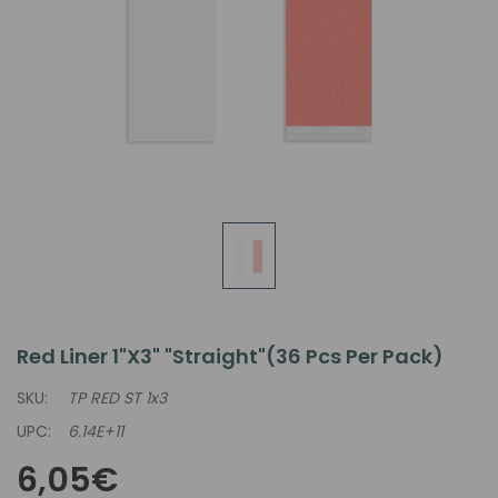
Red Liner 1"x3" "Straight"(36 Pcs Per Pack)
SKU:
TP RED ST 1x3
UPC:
6.14E+11
6,05€