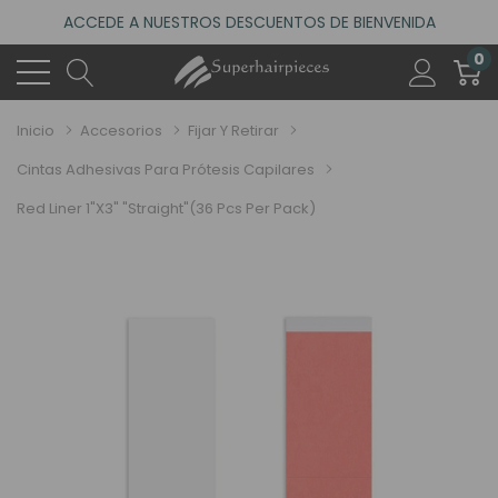
ACCEDE A NUESTROS DESCUENTOS DE BIENVENIDA
4.6
(485 reseñas)
0
VISITA NUESTRO NUEVO SALÓN EN MADRID
ACCEDE A NUESTROS DESCUENTOS DE BIENVENIDA
Inicio
Accesorios
Fijar Y Retirar
4.6
(485 reseñas)
Cintas Adhesivas Para Prótesis Capilares
Red Liner 1"x3" "Straight"(36 Pcs Per Pack)