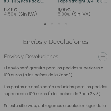
X3" (36/pcs Pack)
Tape Straight 3/4" X 3"
"Straight"
(36 Pcs Per Pack)
5,45€
6,05€
4,50€
(Sin IVA)
5,00€
(Sin IVA)
Envíos y Devoluciones
Envíos y Devoluciones
El envío será gratuito para los pedidos superiores a
100 euros (a los países de la Zona 1)
Los gastos de envío serán reducidos para los pedidos
superiores a 100 euros (a los países de Zona 2 y 3).
En este sitio web, entregamos a cualquier lugar de la