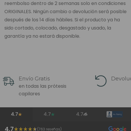
reembolso dentro de 2 semanas solo en condiciones
ORIGINALES. Ningún cambio o devolución será posible
después de los 14 días hábiles. Si el producto ya ha
sido cortado, colocado, desgastado y usado, la
garantía ya no estará disponible.
Envío Gratis
Devoluc
en todas las prótesis
capilares
4.7
4.7
4.7
4.7
(
763
reseñas)