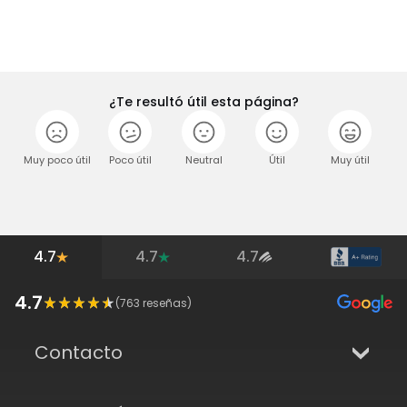
¿Te resultó útil esta página?
Muy poco útil
Poco útil
Neutral
Útil
Muy útil
4.7
4.7
4.7
4.7
(
763
reseñas)
Contacto