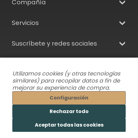
Compañía
Servicios
Suscríbete y redes sociales
Utilizamos cookies (y otras tecnologías
similares) para recopilar datos a fin de
mejorar su experiencia de compra.
Configuración
Rechazar todo
Modificar preferencias de datos
|
Envíos, Devoluciones y Garantía
|
Privacidad
|
Aceptar todas las cookies
Términos y condiciones
© 2026 Superhairpieces.es