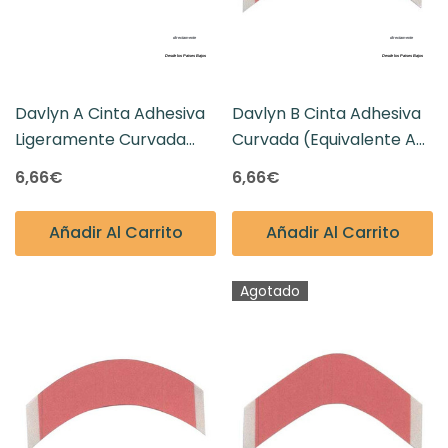
Davlyn A Cinta Adhesiva
Davlyn B Cinta Adhesiva
Ligeramente Curvada
Curvada (equivalente A
(equivale A La Forma C),
Forma A), Red Liner
6,66€
6,66€
Red Liner Transparente
Transparente 36
36 Unidades
Unidades
Añadir Al Carrito
Añadir Al Carrito
Agotado