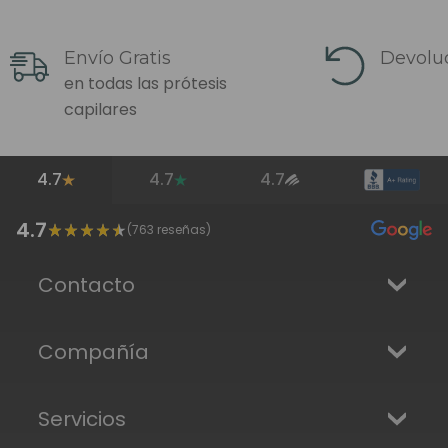
Envío Gratis
Devoluc
en todas las prótesis
capilares
4.7
4.7
4.7
4.7
(
763
reseñas)
Contacto
Compañía
Servicios