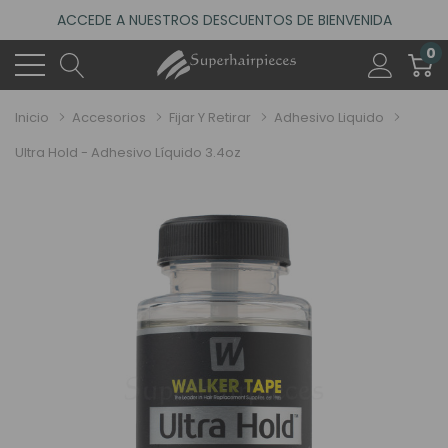
ACCEDE A NUESTROS DESCUENTOS DE BIENVENIDA
4.6
(485 reseñas)
0
VISITA NUESTRO NUEVO SALÓN EN MADRID
ACCEDE A NUESTROS DESCUENTOS DE BIENVENIDA
Inicio
Accesorios
Fijar Y Retirar
Adhesivo Liquido
4.6
(485 reseñas)
Ultra Hold - Adhesivo Líquido 3.4oz