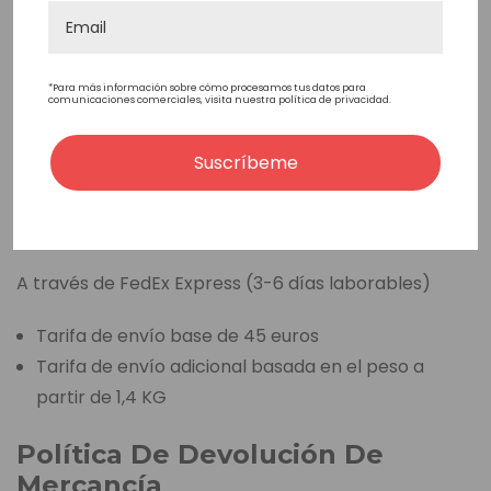
Gastos de envío: 30€
Si el valor del pedido es igual o superior a 100€ -
Gastos de envío: 15€
*Para más información sobre cómo procesamos tus datos para
comunicaciones comerciales, visita nuestra política de privacidad.
Zona 4 Tiempo de entrega y tarifas
Suscríbeme
Argentina, Chile, Colombia, Ecuador, México,
Paraguay, Perú, Uruguay.
A través de FedEx Express (3-6 días laborables)
Tarifa de envío base de 45 euros
Tarifa de envío adicional basada en el peso a
partir de 1,4 KG
Política De Devolución De
Mercancía