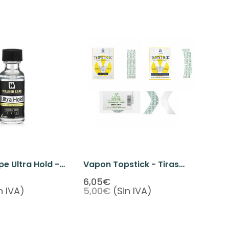
e Ultra Hold -
Vapon Topstick - Tiras
Líquido 0.5oz
Adhesivas
6,05€
n IVA)
5,00€
(Sin IVA)