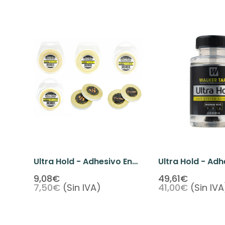
Ultra Hold - Adhesivo En
Ultra Hold - Adh
Rollo
Líquido 3.4oz
9,08€
49,61€
7,50€
(Sin IVA)
41,00€
(Sin IVA