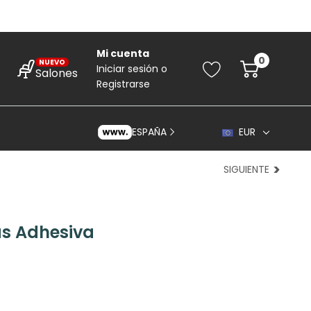
Mi cuenta
0
NUEVO
Iniciar sesión
o
Salones
Registrarse
ESPAÑA
EUR
SIGUIENTE
ras Adhesiva
rincipiantes
ara Principiantes