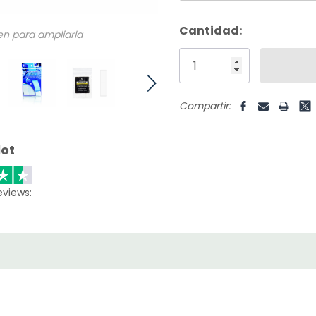
Unidades
Cantidad:
en para ampliarla
disponibles:
Compartir:
lot
eviews: