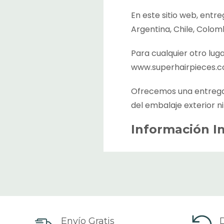
En este sitio web, entr
Argentina, Chile, Colom
Para cualquier otro luga
www.superhairpieces.
Ofrecemos una entrega 
del embalaje exterior ni
Información I
El tiempo estimado de 
hacer el pago. Este es e
productos entre almacen
El tiempo estimado de 
sido despachado (depend
Envío Gratis
D