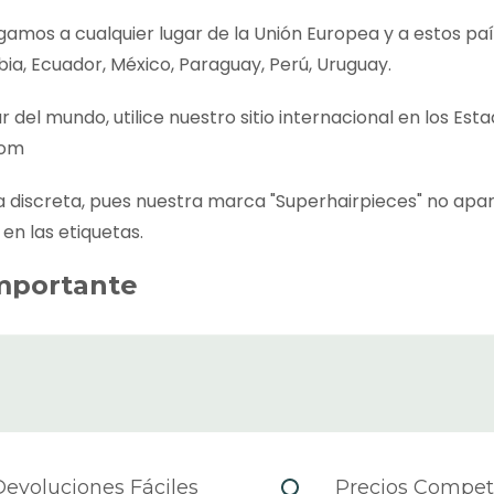
egamos a cualquier lugar de la Unión Europea y a estos paí
bia, Ecuador, México, Paraguay, Perú, Uruguay.
r del mundo, utilice nuestro sitio internacional en los Est
com
discreta, pues nuestra marca "Superhairpieces" no apa
 en las etiquetas.
mportante
entrega de cada producto aparece en la página de pedid
l tiempo que se tarda en enviar el producto, incluido el t
es, en caso de no tenerlo en el almacén de los Países B
envío es el tiempo que tardamos en enviar el pedido desp
iendo de la zona del país y el transportista que se haya
evoluciones Fáciles
Precios Competi