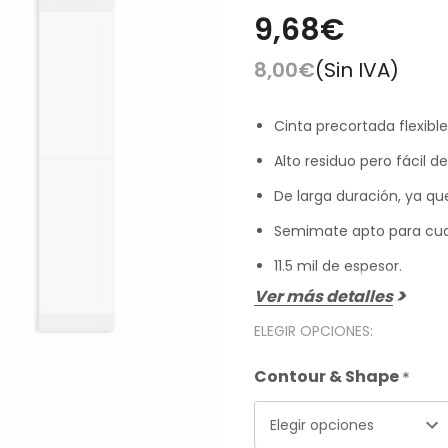
es Runhair
Preguntas Frecuentes
Videoteca
9,68€
Comenzar Aqui
Catálogo D
8,00€
(Sin IVA)
Contacto
Envíos Y Devoluciones
Cinta precortada flexibl
Alto residuo pero fácil de
De larga duración, ya qu
Semimate apto para cual
11.5 mil de espesor.
Ver más detalles
ELEGIR OPCIONES:
Contour & Shape
*
Elegir opciones