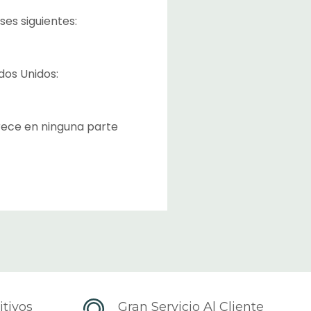
ses siguientes:
ados Unidos:
rece en ninguna parte
o y en la página para
iempo para transferir los
ajos.
ués que el envío ha
 elegido). Los
tivos
Gran Servicio Al Cliente