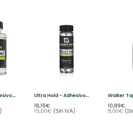
esivo
Ultra Hold - Adhesivo
Walker Tap
Líquido 1.4oz
Adhesivo 
18,15€
10,89€
)
15,00€
(Sin IVA)
9,00€
(Si