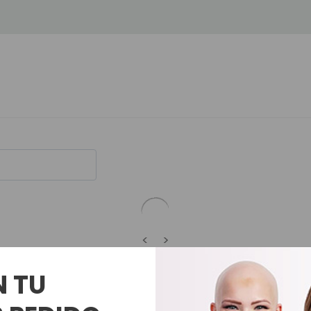
<
>
N TU
Productos Relacionados