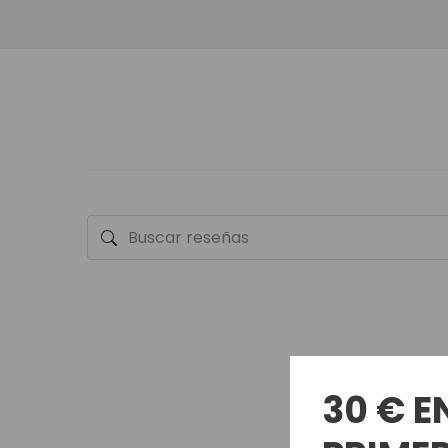
30 € E