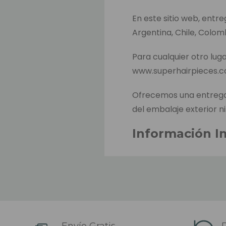
En este sitio web, entr
Argentina, Chile, Colom
Para cualquier otro luga
www.superhairpieces.
Ofrecemos una entrega 
del embalaje exterior ni
Información I
El tiempo estimado de 
hacer el pago. Este es e
productos entre almacen
El tiempo estimado de 
sido despachado (depend
Envío Gratis
D