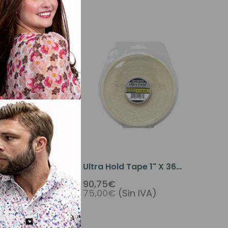
 Tape 1" X 12
Ultra Hold Tape 1" X 36
Yards
90,75€
Sin IVA)
75,00€
(Sin IVA)