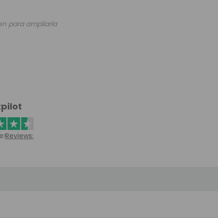
en para ampliarla
pilot
e:
Reviews: