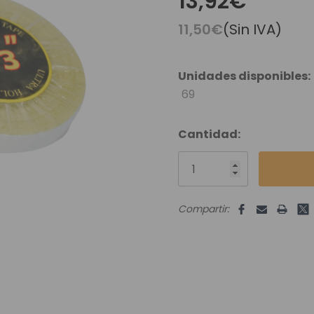
13,92€
es Runhair
Preguntas Frecuentes
Videoteca
Comenzar Aqui
Catálogo D
11,50€
(Sin IVA)
Contacto
Envíos Y Devoluciones
Unidades disponibles:
69
Cantidad:
Compartir: