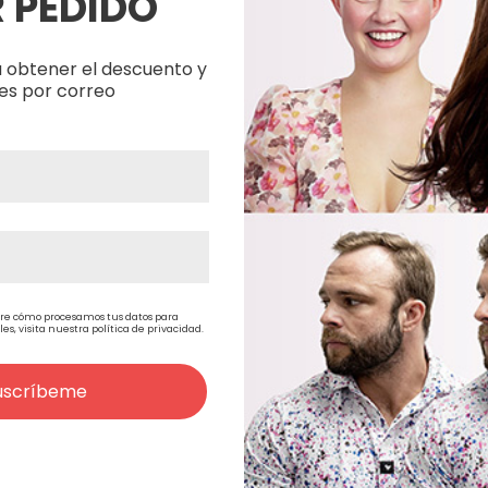
 PEDIDO
 obtener el descuento y
es por correo
re cómo procesamos tus datos para
, visita nuestra política de privacidad.
1/4" X 6
Ultra Hold Tape 3/4" X 3
Ultra Hold
Yards
Yards
uscríbeme
9,08€
30,86€
)
7,50€
(Sin IVA)
25,50€
(