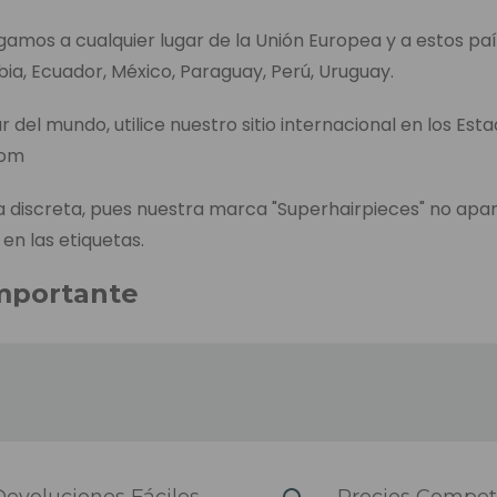
egamos a cualquier lugar de la Unión Europea y a estos paí
bia, Ecuador, México, Paraguay, Perú, Uruguay.
r del mundo, utilice nuestro sitio internacional en los Est
com
discreta, pues nuestra marca "Superhairpieces" no apa
 en las etiquetas.
mportante
entrega de cada producto aparece en la página de pedid
l tiempo que se tarda en enviar el producto, incluido el t
es, en caso de no tenerlo en el almacén de los Países B
envío es el tiempo que tardamos en enviar el pedido desp
iendo de la zona del país y el transportista que se haya
evoluciones Fáciles
Precios Competi