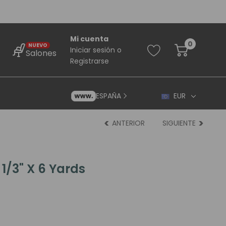
Mi cuenta
0
NUEVO
Iniciar sesión
o
Salones
Registrarse
ESPAÑA
EUR
ANTERIOR
SIGUIENTE
1/3" X 6 Yards
rincipiantes
ara Principiantes