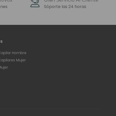
ros tampoco podemos
ones
Sóporte las 24 horas
os
Luxemburgo.
Capilar Hombre
Capilares Mujer
Mujer