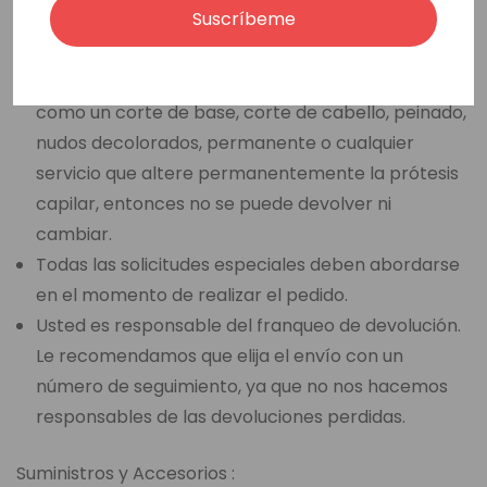
Suscríbeme
artículo devuelto no está en su estado y embalaje
originales.
Si usted ha seleccionado una opción de venta final,
como un corte de base, corte de cabello, peinado,
nudos decolorados, permanente o cualquier
servicio que altere permanentemente la prótesis
capilar, entonces no se puede devolver ni
cambiar.
Todas las solicitudes especiales deben abordarse
en el momento de realizar el pedido.
Usted es responsable del franqueo de devolución.
Le recomendamos que elija el envío con un
número de seguimiento, ya que no nos hacemos
responsables de las devoluciones perdidas.
Suministros y Accesorios :