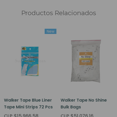
Productos Relacionados
New
Walker Tape Blue Liner
Walker Tape No Shine
Tape Mini Strips 72 Pcs
Bulk Bags
CLP $15,966.58
CLP $51,076.16