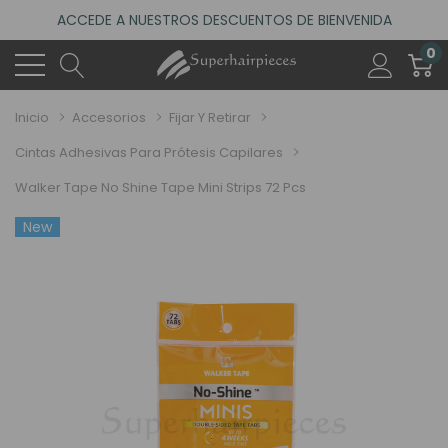
ACCEDE A NUESTROS DESCUENTOS DE BIENVENIDA
4.6
(485 reseñas)
0
VISITA NUESTRO NUEVO SALÓN EN MADRID
ACCEDE A NUESTROS DESCUENTOS DE BIENVENIDA
Inicio
Accesorios
Fijar Y Retirar
4.6
(485 reseñas)
Cintas Adhesivas Para Prótesis Capilares
Walker Tape No Shine Tape Mini Strips 72 Pcs
New