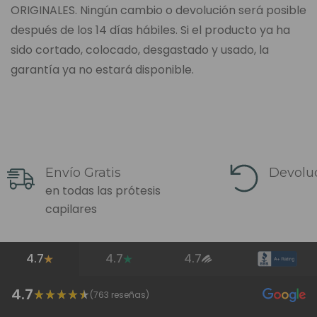
ORIGINALES. Ningún cambio o devolución será posible
después de los 14 días hábiles. Si el producto ya ha
sido cortado, colocado, desgastado y usado, la
garantía ya no estará disponible.
Envío Gratis
Devoluc
en todas las prótesis
capilares
4.7
4.7
4.7
4.7
(
763
reseñas)