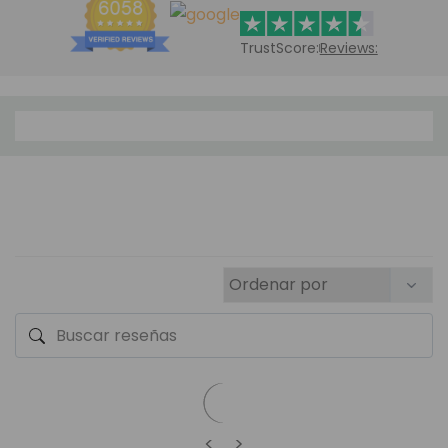
TrustScore:
Reviews:
<
>