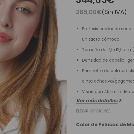
344,85€
es Runhair
Preguntas Frecuentes
Videoteca
Comenzar Aqui
285,00€
(Sin IVA)
Catálogo D
Contacto
Prótesis capilar de sed
Envíos Y Devoluciones
un tacto cómodo.
Tamaño de 7,5x12,5 cm (
Densidad de cabello lig
Perímetro de poli con cli
cinta adhesiva/pegamen
Viene con 45,5 cm de ca
Ver más detalles
ELEGIR OPCIONES:
Color de Pelucas de M