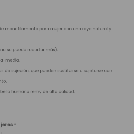
e Colores
a de monofilamento para mujer con una raya natural y
no se puede recortar más).
era-media.
ps de sujeción, que pueden sustituirse o sujetarse con
to.
bello humano remy de alta calidad.
ujeres
*