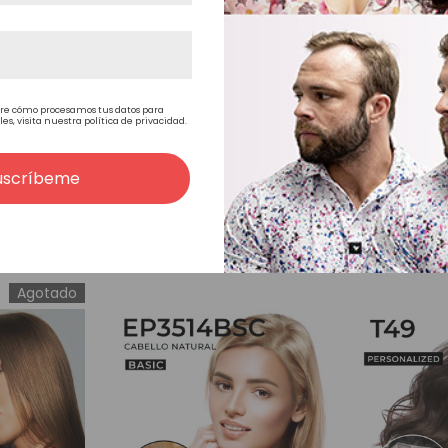
re cómo procesamos tus datos para
, visita nuestra política de privacidad.
<
>
uscríbeme
Productos Relacionados
Agotado