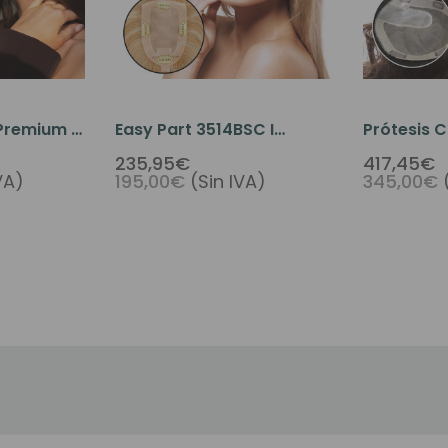
Premium I
Easy Part 3514BSC I
Prótesis C
ra La Raya
Prótesis Capilar De Mujer
Para Muje
235,95€
417,45€
VA)
195,00€
(Sin IVA)
345,00€
Para La Raya Del Cabello
Monofilam
Con Clip
Raya Al C
Poliuretan
T49