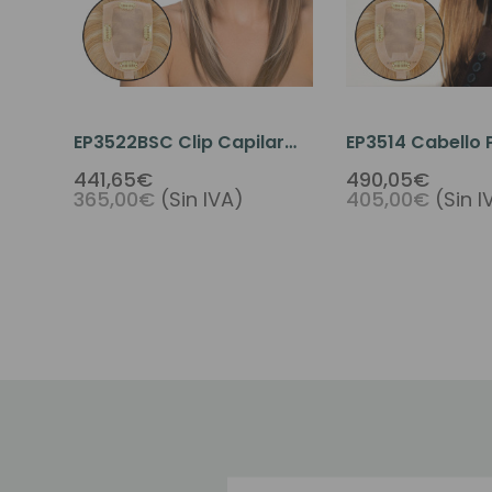
EP3522BSC Clip Capilar
EP3514 Cabello 
Para La Raya Del Pelo
Clip Capilar Pa
441,65€
490,05€
365,00€
(Sin IVA)
405,00€
(Sin I
Del Cabello