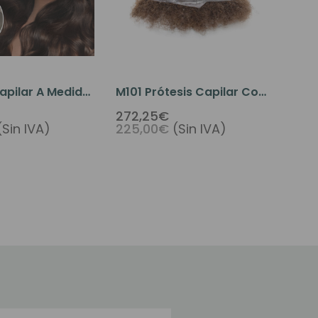
apilar A Medida
M101 Prótesis Capilar Con
r Con
Pelo Afro
272,25€
(Sin IVA)
225,00€
(Sin IVA)
ento De Seda Y
abello
o - Con Clips