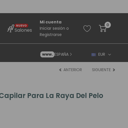
Mi cuenta
0
NUEVO
Iniciar sesión
o
Salones
Registrarse
ESPAÑA
EUR
ANTERIOR
SIGUIENTE
Capilar Para La Raya Del Pelo
rincipiantes
ara Principiantes