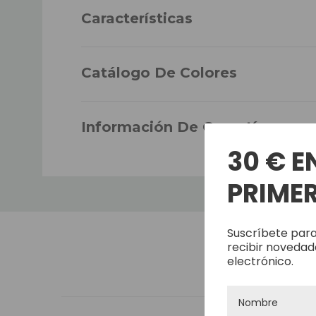
Características
DENSIDAD
Catálogo De Colores
CABELLO
Información De Garantía
LARGO DEL CABELLO
30 € E
PRIMER
LA DURABILIDAD
Suscríbete para
ONDULADO
recibir novedad
electrónico.
ESTILO DEL CABELLO