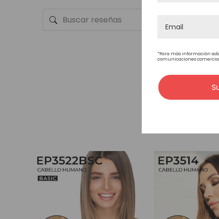
*Para más información sob
comunicaciones comerciales
S