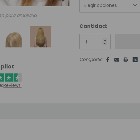
Elegir opciones
en para ampliarla
Unidades
Cantidad:
disponibles:
Compartir:
pilot
e:
Reviews: