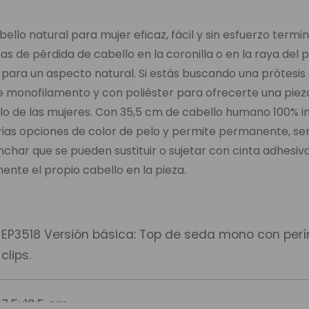
llo natural para mujer eficaz, fácil y sin esfuerzo termina
 de pérdida de cabello en la coronilla o en la raya del p
para un aspecto natural. Si estás buscando una prótesis
 de monofilamento y con poliéster para ofrecerte una piez
lo de las mujeres. Con 35,5 cm de cabello humano 100% in
arias opciones de color de pelo y permite permanente, sem
anchar que se pueden sustituir o sujetar con cinta adhes
ente el propio cabello en la pieza.
EP3518 Versión básica: Top de seda mono con perím
clips.
7,5x12,5 cm