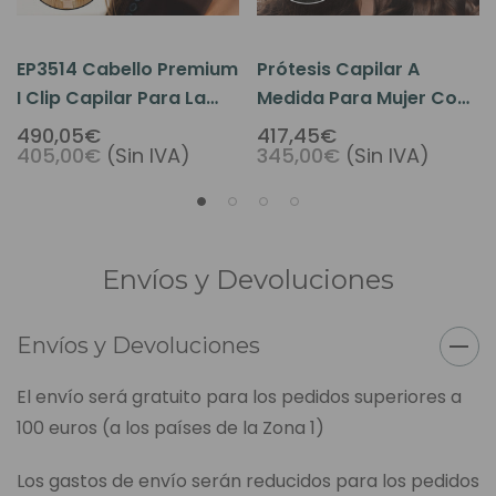
EP3514 Cabello Premium
Prótesis Capilar A
I Clip Capilar Para La
Medida Para Mujer Con
Raya Del Cabello
Monofilamento De Seda
490,05€
417,45€
405,00€
(Sin IVA)
345,00€
(Sin IVA)
Y Raya Al Cabello
Poliuretano - Con Clips
T49
Envíos y Devoluciones
Envíos y Devoluciones
El envío será gratuito para los pedidos superiores a
100 euros (a los países de la Zona 1)
Los gastos de envío serán reducidos para los pedidos