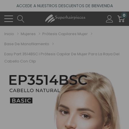
ACCEDE A NUESTROS DESCUENTOS DE BIENVENIDA
4.6
(485 reseñas)
0
VISITA NUESTRO NUEVO SALÓN EN MADRID
ACCEDE A NUESTROS DESCUENTOS DE BIENVENIDA
Inicio
Mujeres
Prótesis Capilares Mujer
4.6
(485 reseñas)
Base De Monofilamento
Easy Part 3514BSC I Prótesis Capilar De Mujer Para La Raya Del
Cabello Con Clip