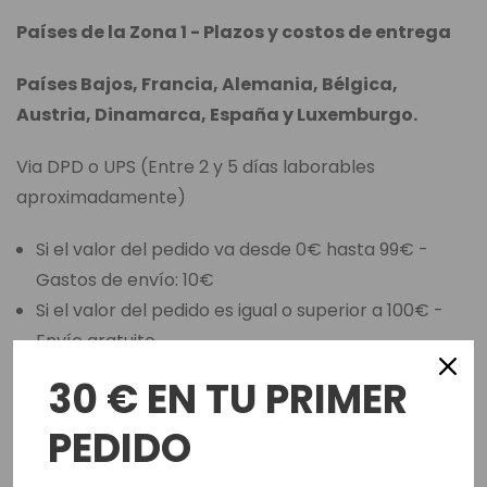
Países de la Zona 1 - Plazos y costos de entrega
Países Bajos, Francia, Alemania, Bélgica,
Austria, Dinamarca, España y Luxemburgo.
Via DPD o UPS (Entre 2 y 5 días laborables
aproximadamente)
Si el valor del pedido va desde 0€ hasta 99€ -
Gastos de envío: 10€
Si el valor del pedido es igual o superior a 100€ -
Envío gratuito
30 € EN TU PRIMER
Italia
PEDIDO
Via DPD o UPS (Entre 2 y 4 días laborables
aproximadamente)