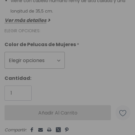
Viene con cabello humano remy de alta calidad y una
longitud de 35,5 cm.
Ver más detalles
ELEGIR OPCIONES:
Color de Pelucas de Mujeres
*
Elegir opciones
Unidades
Cantidad:
disponibles:
Compartir: