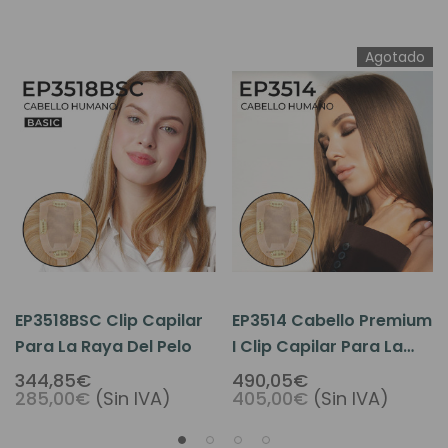
Agotado
EP3518BSC Clip Capilar
EP3514 Cabello Premium
Para La Raya Del Pelo
I Clip Capilar Para La
Raya Del Cabello
344,85€
490,05€
285,00€
(Sin IVA)
405,00€
(Sin IVA)