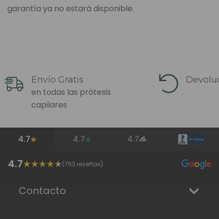
garantía ya no estará disponible.
Envío Gratis
Devoluc
en todas las prótesis
capilares
4.7
4.7
4.7
4.7
(
763
reseñas)
Contacto