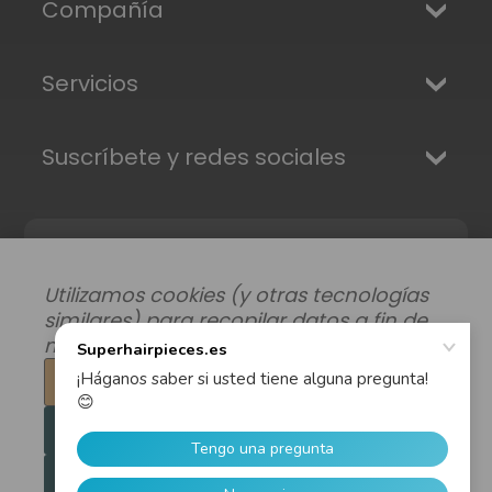
Compañía
Servicios
Suscríbete y redes sociales
Utilizamos cookies (y otras tecnologías
similares) para recopilar datos a fin de
mejorar su experiencia de compra.
Configuración
Modificar preferencias de datos
|
Rechazar todo
Envíos, Devoluciones y Garantía
|
Privacidad
|
Términos y condiciones
Aceptar todas las cookies
© 2026 Superhairpieces.es