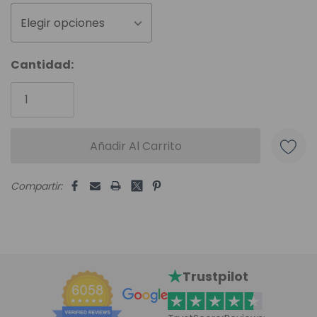
Elegir opciones
Unidades
Cantidad:
disponibles:
Compartir:
Trustpilot