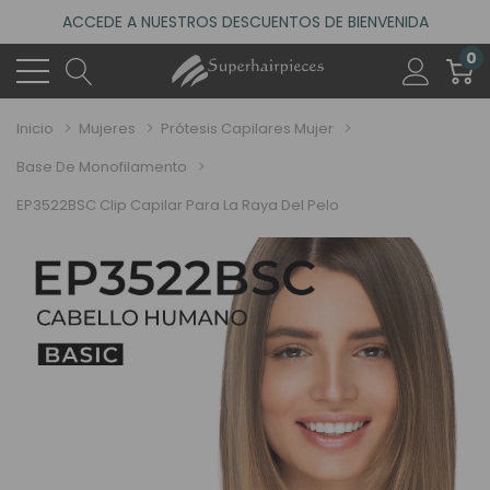
ACCEDE A NUESTROS DESCUENTOS DE BIENVENIDA
0
4.6
(485 reseñas)
VISITA NUESTRO NUEVO SALÓN EN MADRID
Inicio
Mujeres
Prótesis Capilares Mujer
ACCEDE A NUESTROS DESCUENTOS DE BIENVENIDA
4.6
Base De Monofilamento
(485 reseñas)
EP3522BSC Clip Capilar Para La Raya Del Pelo