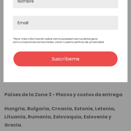
Irlanda, Suecia, Finlandia, Polonia, Republica
Checa y Portugal.
Via DPD ou UPS (Entre 2 y 4 días laborables
*Para más información sobre cómo procesamos tus datos para
aproximadamente)
comunicaciones comerciales, visita nuestra política de privacidad.
Si el valor del pedido va desde 0€ hasta 99€ -
Suscríbeme
Gastos de envío: 20€
Si el valor del pedido es igual o superior a 100€ -
Gastos de envío: 5€
Países de la Zona 3 - Plazos y costos de entrega
Hungria, Bulgaria, Croacia, Estonie, Letonia,
Lituania, Rumania, Eslovaquia, Eslovenia y
Grecia.