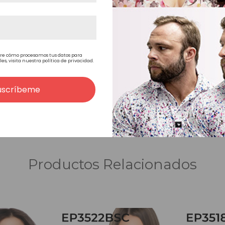
Estilo libre
re cómo procesamos tus datos para
, visita nuestra política de privacidad.
uscríbeme
<
>
Productos Relacionados