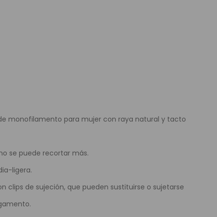
e Colores
 de monofilamento para mujer con raya natural y tacto
no se puede recortar más.
ia-ligera.
n clips de sujeción, que pueden sustituirse o sujetarse
egamento.