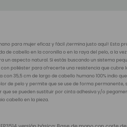
o para mujer eficaz y fácil ¡termina justo aquí! Esta pró
de cabello en la coronilla o en la raya del pelo, a la ve
ra un aspecto natural. Si estás buscando un sistema pequ
 con poliéster para ofrecerte una resistencia que cubre 
ta con 35,5 cm de largo de cabello humano 100% indio que 
olor de pelo y permite que se use de forma permanente, 
r que se pueden sustituir por cinta adhesiva y/o pegament
io cabello en la pieza.
EP3514 versión básica: Base de mono con corte de 