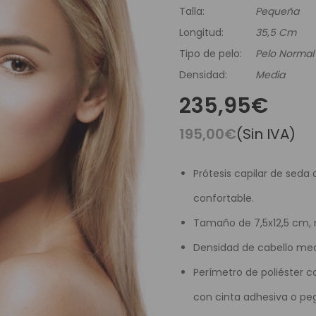
es Runhair
Preguntas Frecuentes
Videoteca
Talla:
Pequeña
Comenzar Aqui
Catálogo D
Longitud:
35,5 Cm
Contacto
Tipo de pelo:
Pelo Normal
Envíos Y Devoluciones
Densidad:
Media
235,95€
195,00€
(Sin IVA)
Prótesis capilar de seda
confortable.
Tamaño de 7,5x12,5 cm, 
Densidad de cabello med
Perímetro de poliéster co
con cinta adhesiva o p