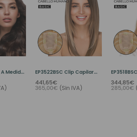
r A Medida
EP3522BSC Clip Capilar
EP3518BSC
Para La Raya Del Pelo
Para La Ra
441,65€
344,85€
VA)
365,00€
(Sin IVA)
285,00€
De Seda Y
n Clips