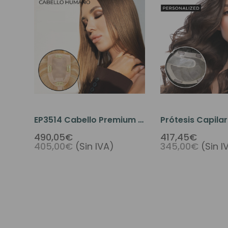
EP3514 Cabello Premium I
Prótesis Capila
Clip Capilar Para La Raya
Para Mujer Con
490,05€
417,45€
405,00€
(Sin IVA)
345,00€
(Sin I
Del Cabello
Monofilamento 
Raya Al Cabello
Poliuretano - Co
T49