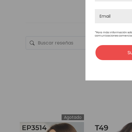
ESTILO DEL CABELLO
*Para más información sob
comunicaciones comerciales
S
Agotado