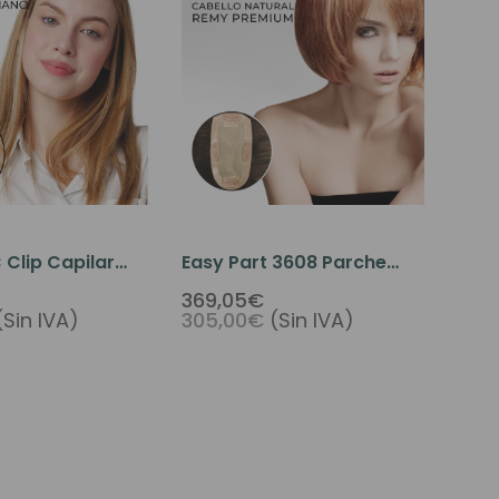
 Clip Capilar
Easy Part 3608 Parche
ya Del Pelo
Capilar Para La Pérdida
369,05€
(Sin IVA)
305,00€
(Sin IVA)
De Cabello Con Pelo
Humano Premium