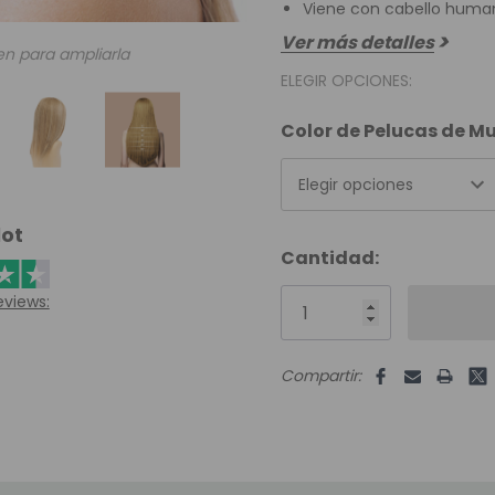
Viene con cabello human
Ver más detalles
en para ampliarla
ELEGIR OPCIONES:
Color de Pelucas de M
Elegir opciones
lot
Unidades
Cantidad:
disponibles:
eviews:
Compartir: