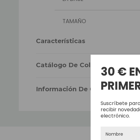
TAMAÑO
Características
DENSIDAD
Catálogo De Colores
CABELLO
30 € E
PRIMER
LARGO DEL CABELLO
Información De Garantía
Suscríbete para
recibir novedad
LA DURABILIDAD
electrónico.
ONDULADO