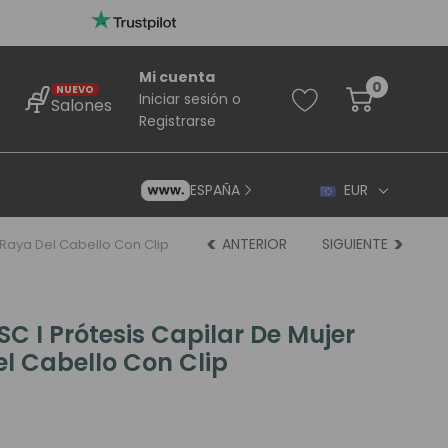
Mi cuenta
0
NUEVO
Iniciar sesión
o
Salones
Registrarse
ESPAÑA
EUR
ANTERIOR
SIGUIENTE
a Raya Del Cabello Con Clip
SC I Prótesis Capilar De Mujer
l Cabello Con Clip
rincipiantes
ara Principiantes