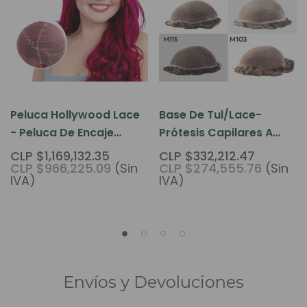
Peluca Hollywood Lace
Base De Tul/Lace-
- Peluca De Encaje
Prótesis Capilares A
Francés Con Gorra
Medida
CLP $1,169,132.35
CLP $332,212.47
CLP $966,225.09
(Sin
CLP $274,555.76
(Sin
Completa 61 Cm
IVA)
IVA)
Envíos y Devoluciones