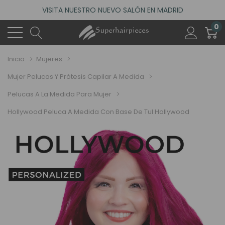
ACCEDE A NUESTROS DESCUENTOS DE BIENVENIDA
4.6
(485 reseñas)
0
VISITA NUESTRO NUEVO SALÓN EN MADRID
ACCEDE A NUESTROS DESCUENTOS DE BIENVENIDA
Inicio
Mujeres
4.6
(485 reseñas)
Mujer Pelucas Y Prótesis Capilar A Medida
Pelucas A La Medida Para Mujer
Hollywood Peluca A Medida Con Base De Tul Hollywood