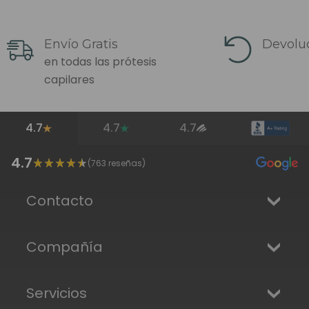
Envío Gratis
Devoluc
en todas las prótesis
capilares
4.7
4.7
4.7
4.7
(
763
reseñas)
Contacto
Compañía
Servicios