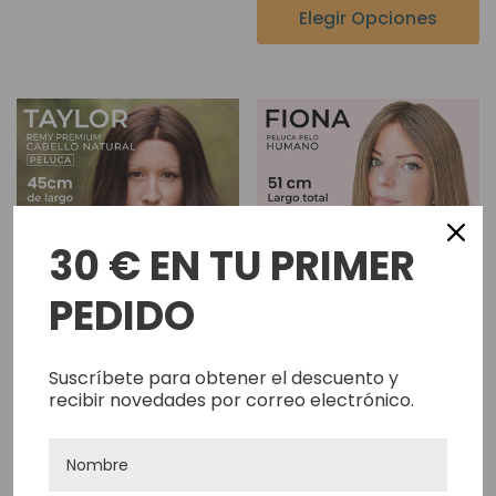
Elegir Opciones
30 € EN TU PRIMER
PEDIDO
Suscríbete para obtener el descuento y
Taylor Premium Cabello
Fiona - Peluca Médica En
recibir novedades por correo electrónico.
Humano Mono Top 100%
Monofilamento De Seda
Hecho A Mano Encaje
Con Frente De Encaje Y
Frontal Full Cap Mujer
Pestañas En Silicona