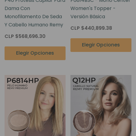
P46 Prótesis Capilar Para
P6814BSC - Mono Center
Dama Con
Women's Topper -
Monofilamento De Seda
Versión Básica
Y Cabello Humano Remy
CLP $440,899.38
CLP $568,696.30
Elegir Opciones
Elegir Opciones