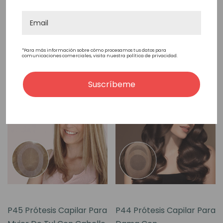
Peluca
CLP $785,951.06
CLP $875,408.91
Elegir Opciones
Elegir Opciones
*Para más información sobre cómo procesamos tus datos para
comunicaciones comerciales, visita nuestra política de privacidad.
Suscríbeme
P45 Prótesis Capilar Para
P44 Prótesis Capilar Para