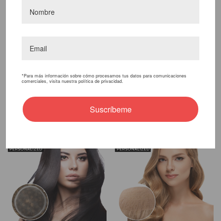
Para Mujer Con
Para Mujer Con
Monofilamento De Seda
Monofilamento De Seda
- T53V2
- T53V1
508,20€
508,20€
417,45€
417,45€
*Para más información sobre cómo procesamos tus datos para comunicaciones
comerciales, visita nuestra política de privacidad.
Elegir Opciones
Elegir Opciones
Suscríbeme