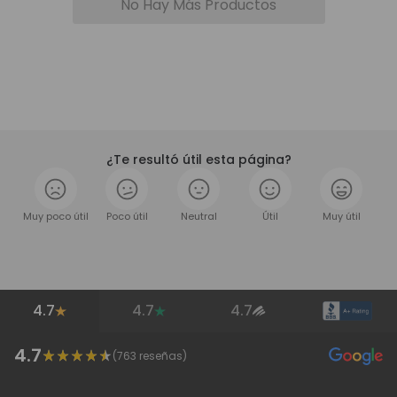
No Hay Más Productos
¿Te resultó útil esta página?
Muy poco útil
Poco útil
Neutral
Útil
Muy útil
4.7
4.7
4.7
4.7
(
763
reseñas)