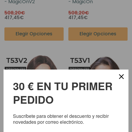
- MagicOnV2
- MagicOn
508,20€
508,20€
417,45€
417,45€
Elegir Opciones
Elegir Opciones
30 € EN TU PRIMER
PEDIDO
Suscríbete para obtener el descuento y recibir
novedades por correo electrónico.
Prótesis Capilar A Medida
Prótesis Capilar A Medida