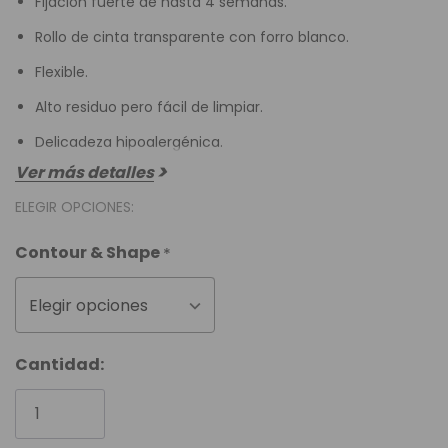
Fijación fuerte de hasta 4 semanas.
Rollo de cinta transparente con forro blanco.
Flexible.
Alto residuo pero fácil de limpiar.
Delicadeza hipoalergénica.
Ver más detalles
ELEGIR OPCIONES:
Contour & Shape
*
Elegir opciones
Unidades
Cantidad:
disponibles: