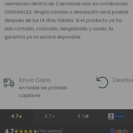
reembolso dentro de 2 semanas solo en condiciones
ORIGINALES. Ningún cambio o devolución será posible
después de los 14 días hábiles. Si el producto ya ha
sido cortado, colocado, desgastado y usado, la
garantía ya no estará disponible.
Envío Gratis
Devoluc
en todas las prótesis
capilares
4.7
4.7
4.7
4.7
(
763
reseñas)