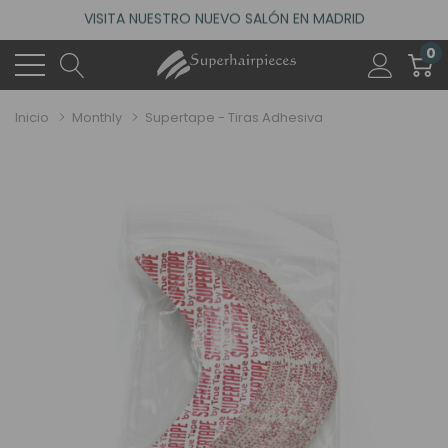
ACCEDE A NUESTROS DESCUENTOS DE BIENVENIDA
4.6
(485 reseñas)
0
VISITA NUESTRO NUEVO SALÓN EN MADRID
ACCEDE A NUESTROS DESCUENTOS DE BIENVENIDA
Inicio
Monthly
Supertape - Tiras Adhesiva
4.6
(485 reseñas)