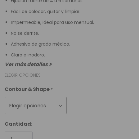
Fijación fuerte de 4 a 6 semanas.
Fácil de colocar, quitar y limpiar.
Impermeable, ideal para uso mensual.
No se derrite.
Adhesivo de grado médico.
Claro e inodoro.
Ver más detalles
ELEGIR OPCIONES:
Contour & Shape
*
Elegir opciones
Unidades
Cantidad:
disponibles: