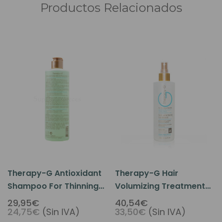
Productos Relacionados
Therapy-G Antioxidant
Therapy-G Hair
Shampoo For Thinning
Volumizing Treatment
Hair 12oz
For Thinning Hair 8.5oz
29,95€
40,54€
24,75€
(Sin IVA)
33,50€
(Sin IVA)