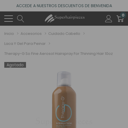
ACCEDE A NUESTROS DESCUENTOS DE BIENVENIDA
4.6
(485 reseñas)
0
VISITA NUESTRO NUEVO SALÓN EN MADRID
ACCEDE A NUESTROS DESCUENTOS DE BIENVENIDA
Inicio
Accesorios
Cuidado Cabello
4.6
(485 reseñas)
Laca Y Gel Para Peinar
Therapy-G So Fine Aerosol Hairspray For Thinning Hair 10oz
Agotado