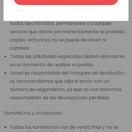
Si usted ha seleccionado una opción de venta final,
como un corte de base, corte de cabello, peinado,
nudos decolorados, permanente o cualquier
servicio que altere permanentemente la prótesis
capilar, entonces no se puede devolver ni
cambiar.
Todas las solicitudes especiales deben abordarse
en el momento de realizar el pedido.
Usted es responsable del franqueo de devolución.
Le recomendamos que elija el envío con un
número de seguimiento, ya que no nos hacemos
responsables de las devoluciones perdidas.
Suministros y Accesorios :
Todos los suministros son de venta final y no se