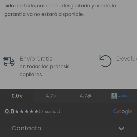
sido cortado, colocado, desgastado y usado, la
garantía ya no estará disponible.
Envío Gratis
Devoluc
en todas las prótesis
capilares
0.0
4.7
4.7
0.0
(
0
reseñas)
Contacto